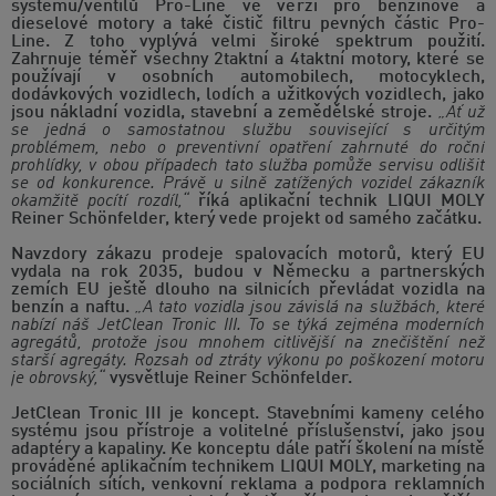
systému/ventilů Pro-Line ve verzi pro benzínové a
dieselové motory a také čistič filtru pevných částic Pro-
Line. Z toho vyplývá velmi široké spektrum použití.
Zahrnuje téměř všechny 2taktní a 4taktní motory, které se
používají v osobních automobilech, motocyklech,
dodávkových vozidlech, lodích a užitkových vozidlech, jako
jsou nákladní vozidla, stavební a zemědělské stroje.
„Ať už
se jedná o samostatnou službu související s určitým
problémem, nebo o preventivní opatření zahrnuté do roční
prohlídky, v obou případech tato služba pomůže servisu odlišit
se od konkurence. Právě u silně zatížených vozidel zákazník
okamžitě pocítí rozdíl,“
říká aplikační technik LIQUI MOLY
Reiner Schönfelder, který vede projekt od samého začátku.
Navzdory zákazu prodeje spalovacích motorů, který EU
vydala na rok 2035, budou v Německu a partnerských
zemích EU ještě dlouho na silnicích převládat vozidla na
benzín a naftu.
„A tato vozidla jsou závislá na službách, které
nabízí náš JetClean Tronic III. To se týká zejména moderních
agregátů, protože jsou mnohem citlivější na znečištění než
starší agregáty. Rozsah od ztráty výkonu po poškození motoru
je obrovský,“
vysvětluje Reiner Schönfelder.
JetClean Tronic III je koncept. Stavebními kameny celého
systému jsou přístroje a volitelné příslušenství, jako jsou
adaptéry a kapaliny. Ke konceptu dále patří školení na místě
prováděné aplikačním technikem LIQUI MOLY, marketing na
sociálních sítích, venkovní reklama a podpora reklamních