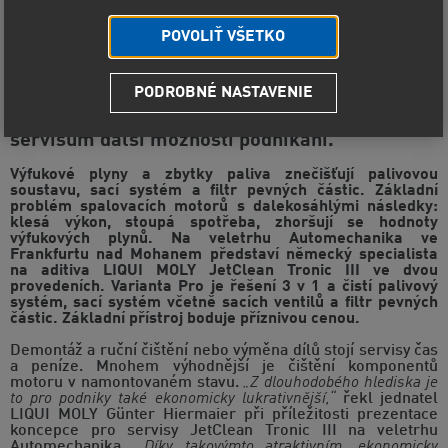
POVOLIŤ VŠETKO
PODROBNÉ NASTAVENIE
Kompletní bezstarostný balíček pro čištění
motoru a filtru pevných částic otevírá
servisům další možnosti podnikání.
Výfukové plyny a zbytky paliva znečišťují palivovou
soustavu, sací systém a filtr pevných částic. Základní
problém spalovacích motorů s dalekosáhlými následky:
klesá výkon, stoupá spotřeba, zhoršují se hodnoty
výfukových plynů. Na veletrhu Automechanika ve
Frankfurtu nad Mohanem představí německý specialista
na aditiva LIQUI MOLY JetClean Tronic III ve dvou
provedeních. Varianta Pro je řešení 3 v 1 a čistí palivový
systém, sací systém včetně sacích ventilů a filtr pevných
částic. Základní přístroj boduje příznivou cenou.
Demontáž a ruční čištění nebo výměna dílů stojí servisy čas
a peníze. Mnohem výhodnější je čištění komponentů
motoru v namontovaném stavu.
„Z dlouhodobého hlediska je
to pro podniky také ekonomicky lukrativnější,“
řekl jednatel
LIQUI MOLY Günter Hiermaier při příležitosti prezentace
koncepce pro servisy JetClean Tronic III na veletrhu
Automechanika.
„Díky takovýmto atraktivním, ekonomicky