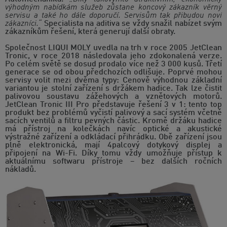
výhodným nabídkám služeb zůstane koncový zákazník věrný
servisu a také ho dále doporučí. Servisům tak přibudou noví
zákazníci.“
Specialista na aditiva se vždy snažil nabízet svým
zákazníkům řešení, která generují další obraty.
Společnost LIQUI MOLY uvedla na trh v roce 2005 JetClean
Tronic, v roce 2018 následovala jeho zdokonalená verze.
Po celém světě se dosud prodalo více než 3 000 kusů. Třetí
generace se od obou předchozích odlišuje. Poprvé mohou
servisy volit mezi dvěma typy: Cenově výhodnou základní
variantou je stolní zařízení s držákem hadice. Tak lze čistit
palivovou soustavu zážehových a vznětových motorů.
JetClean Tronic III Pro představuje řešení 3 v 1: tento top
produkt bez problémů vyčistí palivový a sací systém včetně
sacích ventilů a filtru pevných částic. Kromě držáku hadice
má přístroj na kolečkách navíc optické a akustické
výstražné zařízení a odkládací přihrádku. Obě zařízení jsou
plně elektronická, mají 4palcový dotykový displej a
připojení na Wi-Fi. Díky tomu vždy umožňuje přístup k
aktuálnímu softwaru přístroje – bez dalších ročních
nákladů.