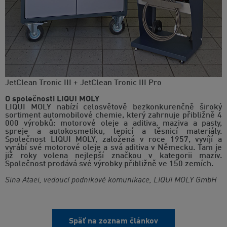
JetClean Tronic III + JetClean Tronic III Pro
O společnosti LIQUI MOLY
LIQUI MOLY nabízí celosvětově bezkonkurenčně široký
sortiment automobilové chemie, který zahrnuje přibližně 4
000 výrobků: motorové oleje a aditiva, maziva a pasty,
spreje a autokosmetiku, lepicí a těsnicí materiály.
Společnost LIQUI MOLY, založená v roce 1957, vyvíjí a
vyrábí své motorové oleje a svá aditiva v Německu. Tam je
již roky volena nejlepší značkou v kategorii maziv.
Společnost prodává své výrobky přibližně ve 150 zemích.
Sina Ataei, vedoucí podnikové komunikace, LIQUI MOLY GmbH
Späť na zoznam článkov