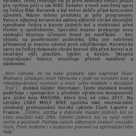
výrobků. Tento redesign byl již před několika měsíci použit
pro rychlou péči o lak BIKE Detailer a nově navržený sprej
na řetězy Bike Keramik a byl velmi dobře přijat koncovými
uživateli. Název tohoto produktu je jeho programem:
Vysoce výkonná keramická aditiva výborně chrání obzvláště
namáhané řetězy a kazety jízdních kol a elektrokol před
třením a opotřebením. Speciální mazivo prokazuje svou
vynikající kluznou účinnost ihned po nastříkání – bez
ohledu na povětrnostní podmínky. Díky své extrémní
přilnavosti je mazivo odolné proti odstřikování. Keramický
sprej na řetězy dokonale chrání kovové díly před korozí a je
neutrální vůči plastům, lakům a kovům. Sklopná
rozprašovací hlavice umožňuje přesné nanášení a
dávkování.
„Není náhoda, že na naše produkty sází například Oliver
Widmann (úřadující mistr Německa v jízdě na horském kole a
několikanásobný vicemistr a mistr světa mládeže v disciplíně
„Trial“),“
dodává Günter Hiermaier. Tento standard kvality
podtrhuje i spolupráce s předním výrobcem komponentů
pro jízdní kola MAGURA, která trvá od roku 2017. Na
výrobky LIQUI MOLY BIKE spoléhá také mezinárodně
uznávaný profesionální horský cyklista Eliott Lapotre z
Francie.
„Čištění, údržba a dokonalé mazání jízdních kol se
stalo součástí naší DNA. Odvětví jízdních kol se vyvíjí velmi
rychle a pozitivně. Potřeba našich odborných znalostí neustále
roste. Proto budeme i v budoucnu pracovat na optimalizaci této
řady.“