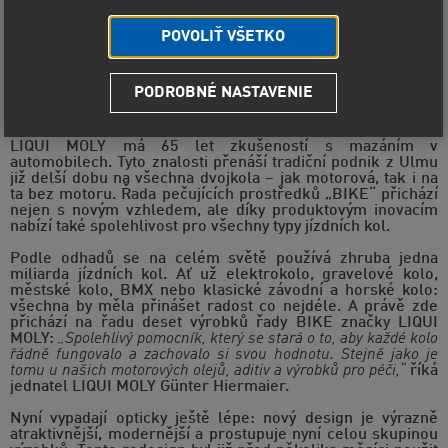
POVOLIŤ VŠETKO
PODROBNÉ NASTAVENIE
Nový vzhled a aktuální další vývoje u osvědčených výrobků
pro jízdní kola německého specialisty na maziva.
LIQUI MOLY má 65 let zkušeností s mazáním v
automobilech. Tyto znalosti přenáší tradiční podnik z Ulmu
již delší dobu na všechna dvojkola – jak motorová, tak i na
ta bez motoru. Řada pečujících prostředků „BIKE“ přichází
nejen s novým vzhledem, ale díky produktovým inovacím
nabízí také spolehlivost pro všechny typy jízdních kol.
Podle odhadů se na celém světě používá zhruba jedna
miliarda jízdních kol. Ať už elektrokolo, gravelové kolo,
městské kolo, BMX nebo klasické závodní a horské kolo:
všechna by měla přinášet radost co nejdéle. A právě zde
přichází na řadu deset výrobků řady BIKE značky LIQUI
MOLY:
„Spolehlivý pomocník, který se stará o to, aby každé kolo
řádně fungovalo a zachovalo si svou hodnotu. Stejně jako je
tomu u našich motorových olejů, aditiv a výrobků pro péči,“
říká
jednatel LIQUI MOLY Günter Hiermaier.
Nyní vypadají opticky ještě lépe: nový design je výrazně
atraktivnější, modernější a prostupuje nyní celou skupinou