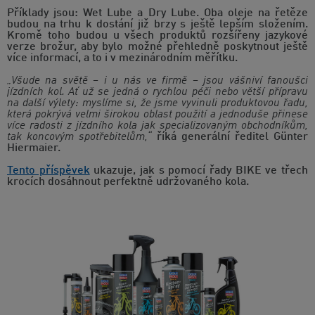
Příklady jsou: Wet Lube a Dry Lube. Oba oleje na řetěze
budou na trhu k dostání již brzy s ještě lepším složením.
Kromě toho budou u všech produktů rozšířeny jazykové
verze brožur, aby bylo možné přehledně poskytnout ještě
více informací, a to i v mezinárodním měřítku.
„Všude na světě – i u nás ve firmě – jsou vášniví fanoušci
jízdních kol. Ať už se jedná o rychlou péči nebo větší přípravu
na další výlety: myslíme si, že jsme vyvinuli produktovou řadu,
která pokrývá velmi širokou oblast použití a jednoduše přinese
více radosti z jízdního kola jak specializovaným obchodníkům,
tak koncovým spotřebitelům,“
říká generální ředitel Günter
Hiermaier.
Tento příspěvek
ukazuje, jak s pomocí řady BIKE ve třech
krocích dosáhnout perfektně udržovaného kola.