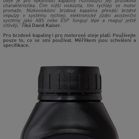
oleje je pro výkonnost kapaliny rozhodující její průtoková
charakteristika. Čím nižší viskozita, tím rychleji se motor
promaže. Nízkoviskózní brzdová kapalina přenáší brzdné
impulzy v systému rychleji, elektronické jízdní asistenční
systémy jako ABS nebo ESP fungují lépe a reagují ještě
citlivěji,"
říká David Kaiser.
Pro brzdové kapaliny i pro motorové oleje platí: Používejte
pouze to, co se smí používat. Měřítkem jsou schválení a
specifikace.