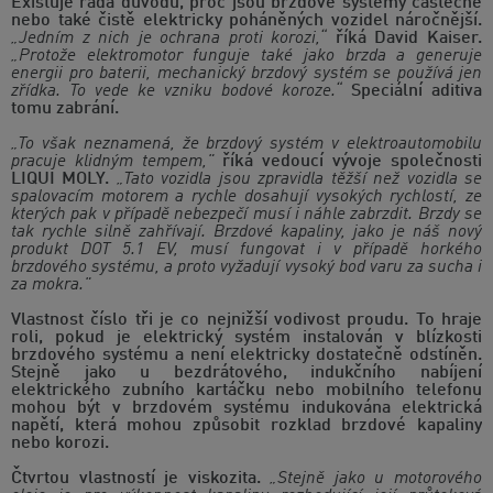
Existuje řada důvodů, proč jsou brzdové systémy částečně
nebo také čistě elektricky poháněných vozidel náročnější.
„Jedním z nich je ochrana proti korozi,“
říká David Kaiser.
„Protože elektromotor funguje také jako brzda a generuje
energii pro baterii, mechanický brzdový systém se používá jen
zřídka. To vede ke vzniku bodové koroze.“
Speciální aditiva
tomu zabrání.
„To však neznamená, že brzdový systém v elektroautomobilu
pracuje klidným tempem,"
říká vedoucí vývoje společnosti
LIQUI MOLY.
„Tato vozidla jsou zpravidla těžší než vozidla se
spalovacím motorem a rychle dosahují vysokých rychlostí, ze
kterých pak v případě nebezpečí musí i náhle zabrzdit. Brzdy se
tak rychle silně zahřívají. Brzdové kapaliny, jako je náš nový
produkt DOT 5.1 EV, musí fungovat i v případě horkého
brzdového systému, a proto vyžadují vysoký bod varu za sucha i
za mokra."
Vlastnost číslo tři je co nejnižší vodivost proudu. To hraje
roli, pokud je elektrický systém instalován v blízkosti
brzdového systému a není elektricky dostatečně odstíněn.
Stejně jako u bezdrátového, indukčního nabíjení
elektrického zubního kartáčku nebo mobilního telefonu
mohou být v brzdovém systému indukována elektrická
napětí, která mohou způsobit rozklad brzdové kapaliny
nebo korozi.
Čtvrtou vlastností je viskozita.
„Stejně jako u motorového