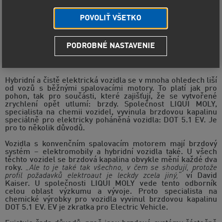
POVOLIŤ VŠETKO
PODROBNÉ NASTAVENIE
Brzdová kapalina DOT 5.1 EV byla vyvinuta pro zařízení
moderních vozidel, která jsou zabudována také do
elektromobilů.
Hybridní a čistě elektrická vozidla se v mnoha ohledech liší
od vozů s běžnými spalovacími motory. To platí jak pro
pohon, tak pro součásti, které zajišťují, že se vytvořené
zrychlení opět utlumí: brzdy. Společnost LIQUI MOLY,
specialista na chemii vozidel, vyvinula brzdovou kapalinu
speciálně pro elektricky poháněná vozidla: DOT 5.1 EV. Je
pro to několik důvodů.
Vozidla s konvenčním spalovacím motorem mají brzdový
systém – elektromobily a hybridní vozidla také. U všech
těchto vozidel se brzdová kapalina obvykle mění každé dva
roky.
„Ale to je také tak všechno, v čem se shodují, protože
profil požadavků elektroaut je leckdy zcela jiný,“
ví David
Kaiser. U společnosti LIQUI MOLY vede tento odborník
celou oblast výzkumu a vývoje. Proto specialista na
chemické výrobky pro vozidla vyvinul brzdovou kapalinu
DOT 5.1 EV. EV je zkratka pro Electric Vehicle.