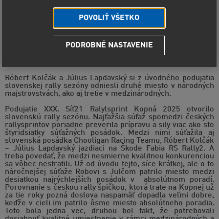
POVOLIŤ VŠETKO
PODROBNÉ NASTAVENIE
Výborne zvládnutá Kopná zo strany Chooligan
Racing Teamu
Róbert Kolčák a Július Lapdavský si z úvodného podujatia
slovenskej rally sezóny odniesli druhé miesto v národných
majstrovstvách, ako aj tretie v medzinárodných.
Podujatie XXX. Síť21 Ralylsprint Kopná 2025 otvorilo
slovenskú rally sezónu. Najťažšia súťaž spomedzi českých
rallysprintov poriadne preverila prípravu a sily viac ako sto
štyridsiatky súťažných posádok. Medzi nimi súťažila aj
slovenská posádka Chooligan Racing Teamu, Róbert Kolčák
– Július Lapdavský jazdiaci na Škode Fabia RS Rally2. A
treba povedať, že medzi nesmierne kvalitnou konkurenciou
sa vôbec nestratili. Už od úvodu tejto, síce krátkej, ale o to
náročnejšej súťaže Robovi s Julčom patrilo miesto medzi
desiatkou najrýchlejších posádok v absolútnom poradí.
Porovnanie s českou rally špičkou, ktorá trate na Kopnej už
za tie roky pozná doslova naspamäť dopadla veľmi dobre,
keďže v cieli im patrilo ôsme miesto absolútneho poradia.
Toto bola jedna vec, druhou bol fakt, že potrebovali