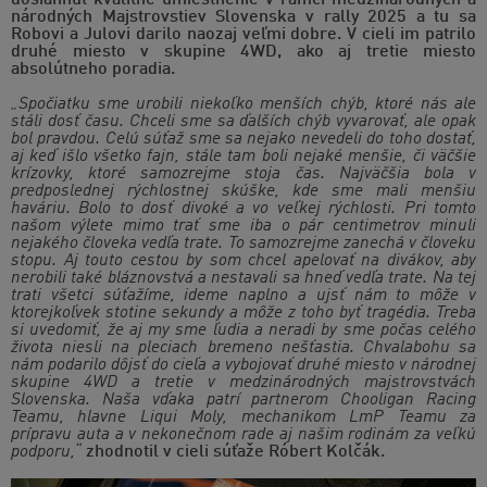
dosiahnuť kvalitné umiestnenie v rámci medzinárodných a
národných Majstrovstiev Slovenska v rally 2025 a tu sa
Robovi a Julovi darilo naozaj veľmi dobre. V cieli im patrilo
druhé miesto v skupine 4WD, ako aj tretie miesto
absolútneho poradia.
„Spočiatku sme urobili niekoľko menších chýb, ktoré nás ale
stáli dosť času. Chceli sme sa ďalších chýb vyvarovať, ale opak
bol pravdou. Celú súťaž sme sa nejako nevedeli do toho dostať,
aj keď išlo všetko fajn, stále tam boli nejaké menšie, či väčšie
krízovky, ktoré samozrejme stoja čas. Najväčšia bola v
predposlednej rýchlostnej skúške, kde sme mali menšiu
haváriu. Bolo to dosť divoké a vo veľkej rýchlosti. Pri tomto
našom výlete mimo trať sme iba o pár centimetrov minuli
nejakého človeka vedľa trate. To samozrejme zanechá v človeku
stopu. Aj touto cestou by som chcel apelovať na divákov, aby
nerobili také bláznovstvá a nestavali sa hneď vedľa trate. Na tej
trati všetci súťažíme, ideme naplno a ujsť nám to môže v
ktorejkoľvek stotine sekundy a môže z toho byť tragédia. Treba
si uvedomiť, že aj my sme ľudia a neradi by sme počas celého
života niesli na pleciach bremeno nešťastia. Chvalabohu sa
nám podarilo dôjsť do cieľa a vybojovať druhé miesto v národnej
skupine 4WD a tretie v medzinárodných majstrovstvách
Slovenska. Naša vďaka patrí partnerom Chooligan Racing
Teamu, hlavne Liqui Moly, mechanikom LmP Teamu za
prípravu auta a v nekonečnom rade aj našim rodinám za veľkú
podporu,“
zhodnotil v cieli súťaže Róbert Kolčák.