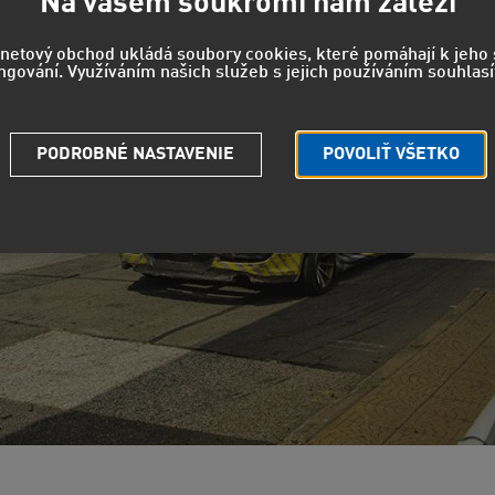
Na vašem soukromí nám záleží
rnetový obchod ukládá soubory cookies, které pomáhají k jeh
ngování. Využíváním našich služeb s jejich používáním souhlasí
PODROBNÉ NASTAVENIE
POVOLIŤ VŠETKO