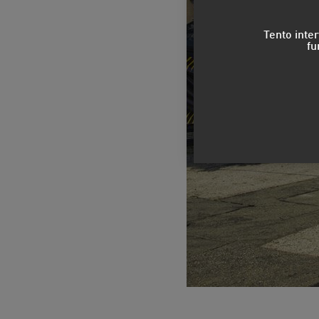
Tento inte
fu