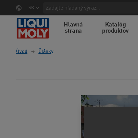
SK
Hlavná
Katalóg
strana
produktov
Úvod
Články