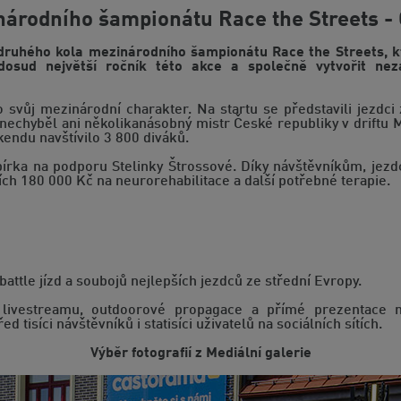
árodního šampionátu Race the Streets -
ruhého kola mezinárodního šampionátu Race the Streets, k
osud největší ročník této akce a společně vytvořit ne
 svůj mezinárodní charakter. Na startu se představili jezdci
nechyběl ani několikanásobný mistr České republiky v driftu M
endu navštívilo 3 800 diváků.
sbírka na podporu Stelinky Štrossové. Díky návštěvníkům, je
ích 180 000 Kč na neurorehabilitace a další potřebné terapie.
 battle jízd a soubojů nejlepších jezdců ze střední Evropy.
 livestreamu, outdoorové propagace a přímé prezentace na
tisíci návštěvníků i statisíci uživatelů na sociálních sítích.
Výběr fotografií z Mediální galerie