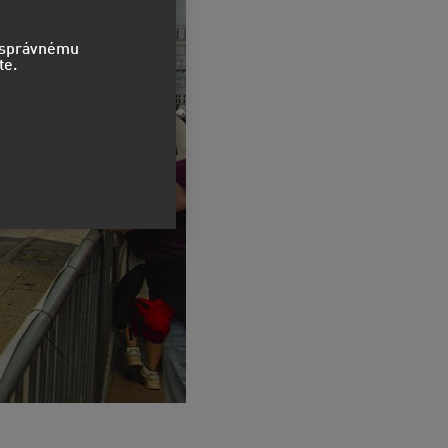
o správnému
te.