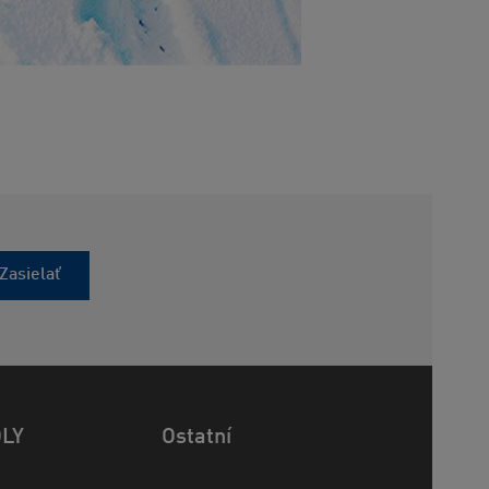
Zasielať
OLY
Ostatní