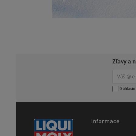
Zľavy a 
Súhlasí
Informace