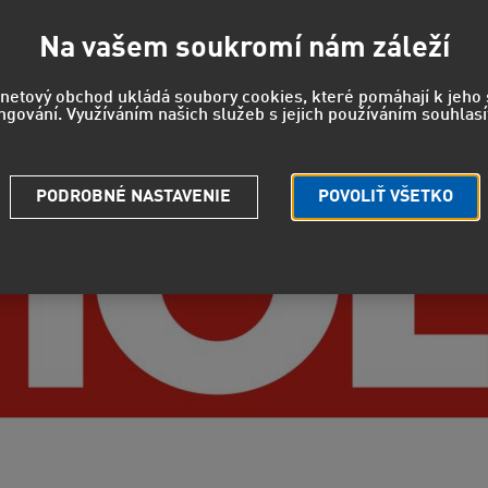
Na vašem soukromí nám záleží
rnetový obchod ukládá soubory cookies, které pomáhají k jeh
ngování. Využíváním našich služeb s jejich používáním souhlasí
PODROBNÉ NASTAVENIE
POVOLIŤ VŠETKO