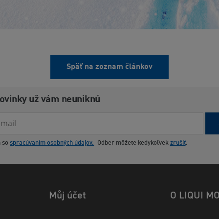
Späť na zoznam článkov
novinky už vám neuniknú
m so
spracúvaním osobných údajov.
Odber môžete kedykoľvek
zrušiť
.
Můj účet
O LIQUI M