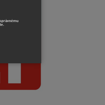
o správnému
te.