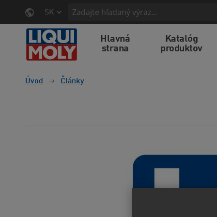
SK
Hlavná
Katalóg
strana
produktov
Úvod
Články