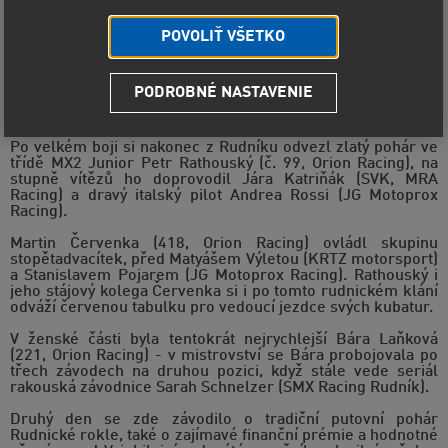
Open MČR Junior/Ženy (sobota) a o putovní
pohár Rudnické rokle (neděle) - Orion Racing
POVOLIŤ VŠETKO
Třetím podnikem pokračoval 31. května juniorský
motokrosový šampionát v Rudníku nedaleko Trutnova -
PODROBNÉ NASTAVENIE
druhý den viděli zase diváci zajímavé souboje, při desátém
ročníku putovního poháru Rudnické rokle.
Po velkém boji si nakonec z Rudníku odvezl zlatý pohár ve
třídě MX2 Junior Petr Rathouský (č. 99, Orion Racing), na
stupně vítězů ho doprovodil Jára Katriňák (SVK, MRA
Racing) a dravý italský pilot Andrea Rossi (JG Motoprox
Racing).
Martin Červenka (418, Orion Racing) ovládl skupinu
stopětadvacítek, před Matyášem Výletou (KRTZ motorsport)
a Stanislavem Pojarem (JG Motoprox Racing). Rathouský i
jeho stájový kolega Červenka si i po tomto rudnickém klání
odváží červenou tabulku pro vedoucí jezdce svých kubatur.
V ženské části byla tentokrát nejrychlejší Bára Laňková
(221, Orion Racing) - v mistrovství se Bára probojovala po
třech závodech na druhou pozici, když stále vede seriál
rakouská závodnice Sarah Schnelzer (SMX Racing Rudník).
Druhý den se zde závodilo o tradiční putovní pohár
Rudnické rokle, také o zajímavé finanční prémie a hodnotné