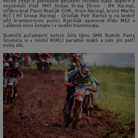
věcné ceny! V jubilejním desátém ročníku slavil úspěch v
nejsilnější třídě MX1 Dušan Drdaj (Orion - BV Racing),
stříbro bral Pavol Repčák (SVK, Orion Racing), bronz Martin
Krč ( HT Group Racing) - Orioňák Petr Bartoš si na bedně
užil bramborovou pozici. Katriňák opanoval třídu MX2 a
Laňková mezi ženami i v neděli triumfovala.
Rudničtí pořadatelé kolem šéfa týmu SMX Rudník Pavla
Šmahela si v místní ROKLI parádně mákli a zato jim patří
velký dík.