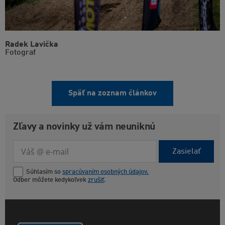
Radek Lavička
Fotograf
Späť na zoznam článkov
Zľavy a novinky už vám neuniknú
Zasielať
Súhlasím so
spracúvaním osobných údajov.
Odber môžete kedykoľvek
zrušiť
.