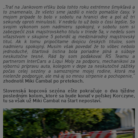
„Trať na Jankovom vŕšku bola tohto roku extrémne šmykľavá a
to znamenalo, že všetci sme jazdili o niečo pomalšie časy. V
mojom prípade to bolo v sobotu na hranici dve a pol až tri
sekundy oproti minulosti. V nedeľu to už bolo o čosi lepšie. So
svojim výkonom som nadmieru spokojný, v sobotu som si
zabezpečil zisk majstrovského titulu v triede 5a, v nedeľu som
víťazstvom v skupine 5 potvrdil aj medzinárodný majstrovský
titul. Ak k tomu pripočítame dvojicu českých titulov, som
nadmieru spokojný. Musím však povedať že to vôbec nebolo
jednoduché, štartová listina bola poriadne plná a súboje
neskutočne tesné. Rád by som poďakoval RS Teamu a
partnerom InterCars a Liqui Moly za podporu, mechanikovi za
výbornú prípravu auta, kolegom v depe za neskutočné zážitky
počas celej sezóny a samozrejme mojej rodine, ktorá ma
nielenže podporuje, ale má aj so mnou strpenie a pochopenie,“
zhodnotil Miki Čambal po pretekoch.
Slovenská kopcová sezóna ešte pokračuje o dva týždne
posledným kolom, ktoré sa bude konať v poľskej Korczyne,
tu sa však už Miki Čambal na štart nepostaví.