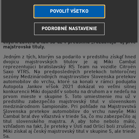
POVOLIŤ VŠETKO
PODROBNÉ NASTAVENIE
Sezóna Medzinárodných majstrovstiev Slovenska
pretekov automobilov do vrchu 2021 sa nezadržateľne
chýli k záveru a tak sa už v predstihu „rozdávajú“ aj prvé
majstrovské tituly.
Jedným z tých, ktorým sa podarilo v predstihu získať hneď
dvojicu majstrovských titulov je aj Miki Čambal
reprezentujúci bratislavský RS Team na vozidle Citroën
Saxo VTRS. Na predposledných pretekoch tohtoročnej
sezóny Medzinárodných majstrovstiev Slovenska pretekov
automobilov do vrchu, ktoré sa konali v rámci podujatia
Autopola Jankov vŕšok 2021 dokázal vo veľmi silnej
konkurencii Miki dojazdiť v sobotu na druhom a v nedeľu na
prvom mieste v skupine 5. Toto umiestnenie mu už v
predstihu zabezpečilo majstrovský titul v slovenskom
medzinárodnom šampionáte. Pri pohľade na Majstrovstvá
Slovenska pretekov automobilov do vrchu navyše Miki
Čambal bral dve víťazstvá v triede 5a, čo mu zabezpečilo aj
titul slovenského majstra. A aby toho nebolo málo,
vzhľadom na fakt, že preteky v Ústí nad Orlicí boli zrušené,
Miki získal aj český majstrovský titul v skupine 5, ale triede
5a.