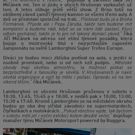
až 170 kilometrů v hodině,“
popisuje a zároveň láká Jiří
Mičánek ml. Ten si jízdu v ulicích Hrušovan vyzkoušel už
loni. A letos slibuje ještě větší show. Z Brna totiž na
oblíbený závod zamíří týmový kamion se všemi třemi auty. A
dvě se představí společně na trati.
„Pilotovat budu já a Broňa
Formánek. Přijede ale i Pepa Záruba, takže tam budeme mít
kompletní a budeme rádi, když se za námi lidé zastaví. Kluci
odtam pocházejí, takže je to pro ně takový domácí závod,“
říká
Jiří Mičánek na adresu své elitní týmové posádky, která
bojuje o mistrovský titul v nejrychlejším cupovém
šampionátu na světě Lamborghini Super Trofeo Europe.
Diváci se budou moci zblízka podívat na auta, s jezdci si
osobně promluvit, nebo si od nich vzít podpis.
„Městské
závody mají skvělou atmosféru, ta možnost potkat se
bezprostředně s fanoušky je skvělá. V Hrušovanech je navíc
skvělá organizace a vyjít by mělo i počasí. Opravdu se na ten
víkend těším,“
říká Mičánek.
Lamborghini se ulicemi Hrušovan proženou v sobotu v
10:30, 13:45, 15:45 a v 18:00, v neděli pak v 10:00, 13:00,
15:30 a 17:40. Kromě Lamborghini se na městském okruhu
budou po oba dny střídat závodníci na supermotardech,
čtyřkolkách a motokárách.
„Pokud všechno vyjde, tak bychom
v sobotu měli jet i noční exhibici kolem desáté večer,“
doplňuje
manažer týmu Mičánek Motorsport powered by Buggyra.