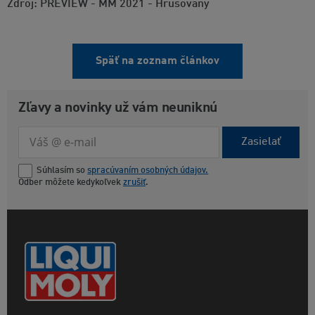
Zdroj: PREVIEW - MM 2021 - Hrušovany
Späť na zoznam článkov
Zľavy a novinky už vám neuniknú
Zasielať
Súhlasím so
spracúvaním osobných údajov.
Odber môžete kedykoľvek
zrušiť
.