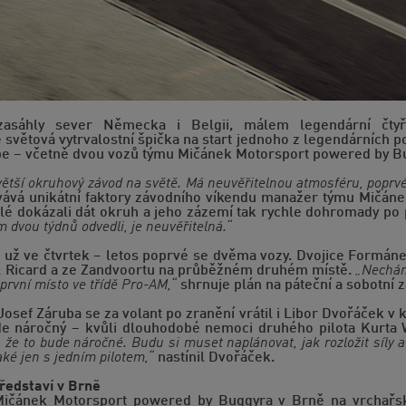
asáhly sever Německa i Belgii, málem legendární čtyř
světová vytrvalostní špička na start jednoho z legendárních pod
pe – včetně dvou vozů týmu Mičánek Motorsport powered by B
větší okruhový závod na světě. Má neuvěřitelnou atmosféru, poprv
ává unikátní faktory závodního víkendu manažer týmu Mičáne
telé dokázali dát okruh a jeho zázemí tak rychle dohromady po
 dvou týdnů odvedli, je neuvěřitelná.“
už ve čtvrtek – letos poprvé se dvěma vozy. Dvojice Formáne
l Ricard a ze Zandvoortu na průběžném druhém místě.
„Nechám
první místo ve třídě Pro-AM,“
shrnuje plán na páteční a sobotní 
ef Záruba se za volant po zranění vrátil i Libor Dvořáček v k
ude náročný – kvůli dlouhodobé nemoci druhého pilota Kurt
 že to bude náročné. Budu si muset naplánovat, jak rozložit síly 
aké jen s jedním pilotem,“
nastínil Dvořáček.
představí v Brně
Mičánek Motorsport powered by Buggyra v Brně na vrchařsk