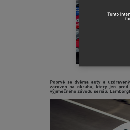
Tento inte
fu
Poprvé se dvěma auty a uzdraveným
zároveň na okruhu, který jen před
výjimečného závodu seriálu Lamborgh