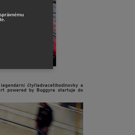
o správnému
te.
egendární čtyřiadvacetihodinovky a
ort powered by Buggyra startuje do