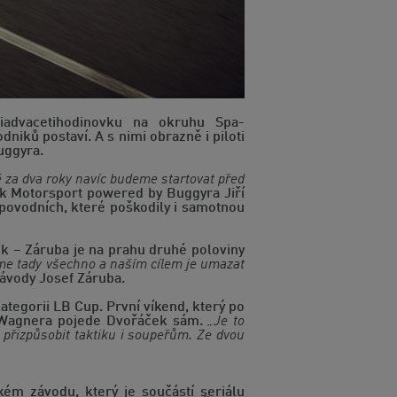
iadvacetihodinovku na okruhu Spa-
niků postaví. A s nimi obrazně i piloti
uggyra.
é za dva roky navíc budeme startovat před
k Motorsport powered by Buggyra Jiří
 povodních, které poškodily i samotnou
k – Záruba je na prahu druhé poloviny
e tady všechno a naším cílem je umazat
závody Josef Záruba.
ategorii LB Cup. První víkend, který po
a Wagnera pojede Dvořáček sám.
„Je to
a přizpůsobit taktiku i soupeřům. Ze dvou
ém závodu, který je součástí seriálu