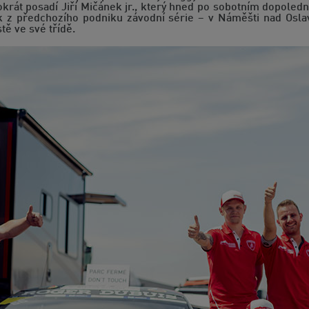
tokrát posadí Jiří Mičánek jr., který hned po sobotním dopole
ek z předchozího podniku závodní série – v Náměšti nad O
ě ve své třídě.