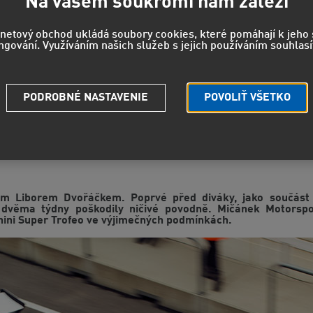
Na vašem soukromí nám záleží
rnetový obchod ukládá soubory cookies, které pomáhají k jeh
ngování. Využíváním našich služeb s jejich používáním souhlasí
PODROBNÉ NASTAVENIE
POVOLIŤ VŠETKO
 Liborem Dvořáčkem. Poprvé před diváky, jako součást l
 dvěma týdny poškodily ničivé povodně. Mičánek Motorsp
ini Super Trofeo ve výjimečných podmínkách.