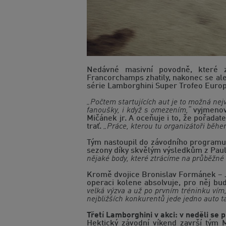
Nedávné masivní povodně, které z
Francorchamps zhatily, nakonec se ale 
série Lamborghini Super Trofeo Euro
„Počtem startujících aut je to možná nej
fanoušky, i když s omezením,“
vyjmenov
Mičánek jr. A oceňuje i to, že pořada
trať.
„Práce, kterou tu organizátoři během
Tým nastoupil do závodního programu 
sezony díky skvělým výsledkům z Pau
nějaké body, které ztrácíme na průběžné 
Kromě dvojice Bronislav Formánek – Jos
operaci kolene absolvuje, pro něj b
velká výzva a už po prvním tréninku vím,
nejbližších konkurentů jede jedno auto t
Třetí Lamborghini v akci: v neděli se 
Hektický závodní víkend završí tým 