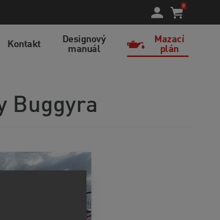
0
Designový
Mazací
Kontakt
manuál
plán
y Buggyra