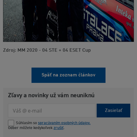
Zdroj: MM 2020 - 04 STE + 04 ESET Cup
Späť na zoznam článkov
Zľavy a novinky už vám neuniknú
Zasielať
Súhlasím so
spracúvaním osobných údajov.
Odber môžete kedykoľvek
zrušiť
.