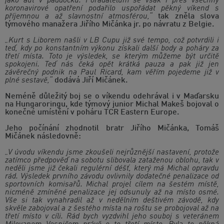
jako aut v paddocku. Pořadatelům se však i přes všechny
koronavirové opatření podařilo uspořádat pěkný víkend s
příjemnou a až slavnostní atmosférou,“
tak zněla slova
týmového manažera Jiřího Mičánka jr. po návratu z Belgie.
„Kurt s Liborem našli v LB Cupu již své tempo, což potvrdili i
teď, kdy po konstantním výkonu získali další body a poháry za
třetí místa. Toto je výsledek, se kterým můžeme být určitě
spokojeni. Teď nás čeká opět krátká pauza a pak již jen
závěrečný podnik na Paul Ricard, kam věřím pojedeme již v
plné sestavě,“
dodává Jiří Mičánek.
Neméně důležitý boj se o víkendu odehrával i v Maďarsku
na Hungaroringu, kde týmový junior Michal Makeš bojoval o
konečné umístění v poháru TCR Eastern Europe.
Jeho počínání zhodnotil bratr Jiřího Mičánka, Tomáš
Mičánek následovně:
„V úvodu víkendu jsme zkoušeli nejrůznější nastavení, protože
zatímco předpověď na sobotu slibovala zataženou oblohu, tak v
neděli jsme již čekali regulérní déšť, který má Michal opravdu
rád. Výsledek prvního závodu ovlivnily dodatečné penalizace od
sportovních komisařů. Michal projel cílem na šestém místě,
nicméně zmíněné penalizace jej odsunuly až na místo osmé.
Vše si tak vynahradil až v nedělním deštivém závodě, kdy
skvěle zabojoval a z šestého místa na roštu se probojoval až na
třetí místo v cíli. Rád bych vyzdvihl jeho souboj s veteránem