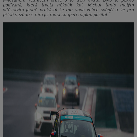
Milovanem Vesničem právě o to třetí místo. Byla to pěkná
podívaná, která trvala několik kol. Michal tímto malým
vítězstvím jasně prokázal že mu voda velice svědčí a že pro
příští sezónu s ním již musí soupeři naplno počítat.“