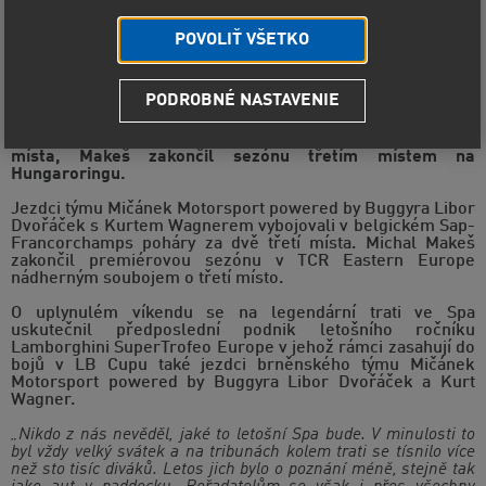
POVOLIŤ VŠETKO
PODROBNÉ NASTAVENIE
V Belgii přidali Dvořáček s Wagnerem další dvě třetí
místa, Makeš zakončil sezónu třetím místem na
Hungaroringu.
Jezdci týmu Mičánek Motorsport powered by Buggyra Libor
Dvořáček s Kurtem Wagnerem vybojovali v belgickém Sap-
Francorchamps poháry za dvě třetí místa. Michal Makeš
zakončil premiérovou sezónu v TCR Eastern Europe
nádherným soubojem o třetí místo.
O uplynulém víkendu se na legendární trati ve Spa
uskutečnil předposlední podnik letošního ročníku
Lamborghini SuperTrofeo Europe v jehož rámci zasahují do
bojů v LB Cupu také jezdci brněnského týmu Mičánek
Motorsport powered by Buggyra Libor Dvořáček a Kurt
Wagner.
„Nikdo z nás nevěděl, jaké to letošní Spa bude. V minulosti to
byl vždy velký svátek a na tribunách kolem trati se tísnilo více
než sto tisíc diváků. Letos jich bylo o poznání méně, stejně tak