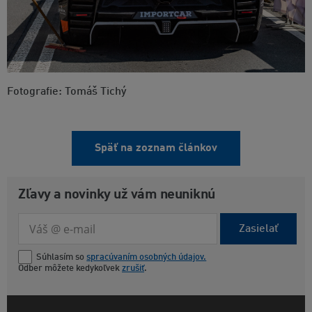
Fotografie: Tomáš Tichý
Späť na zoznam článkov
Zľavy a novinky už vám neuniknú
Zasielať
Súhlasím so
spracúvaním osobných údajov.
Odber môžete kedykoľvek
zrušiť
.