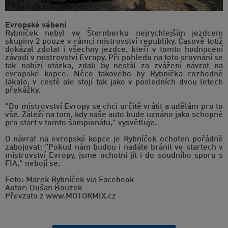
Evropské vábení
Rybníček nebyl ve Šternberku nejrychlejším jezdcem
skupiny 2 pouze v rámci mistrovství republiky. Časově totiž
dokázal zdolat i všechny jezdce, kteří v tomto hodnocení
závodí v mistrovství Evropy. Při pohledu na toto srovnání se
tak nabízí otázka, zdali by nestál za zvážení návrat na
evropské kopce. Něco takového by Rybníčka rozhodně
lákalo, v cestě ale stojí tak jako v posledních dvou letech
překážky.
"Do mistrovství Evropy se chci určitě vrátit a udělám pro to
vše. Záleží na tom, kdy naše auto bude uznáno jako schopné
pro start v tomto šampionátu," vysvětluje.
O návrat na evropské kopce je Rybníček ochoten pořádně
zabojovat: "Pokud nám budou i nadále bránit ve startech v
mistrovství Evropy, jsme ochotni jít i do soudního sporu s
FIA," nebojí se.
Foto: Marek Rybníček via Facebook
Autor: Dušan Bouzek
Převzato z www.MOTORMIX.cz