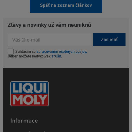
Späť na zoznam článkov
Zľavy a novinky už vám neuniknú
Zasielať
Súhlasím so
spracúvaním osobných údajov.
Odber môžete kedykoľvek
zrušiť
.
Informace