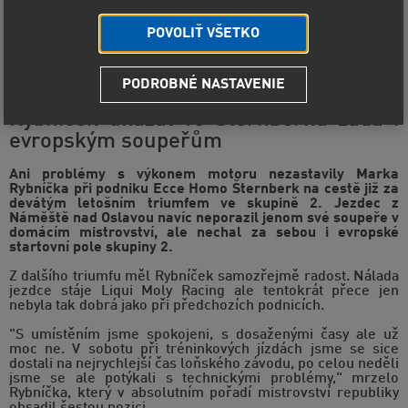
POVOLIŤ VŠETKO
PODROBNÉ NASTAVENIE
I přes nižší výkon další vítězství.
Rybníček ukázal ve Šternberku záda i
evropským soupeřům
Ani problémy s výkonem motoru nezastavily Marka
Rybníčka při podniku Ecce Homo Šternberk na cestě již za
devátým letošním triumfem ve skupině 2. Jezdec z
Náměště nad Oslavou navíc neporazil jenom své soupeře v
domácím mistrovství, ale nechal za sebou i evropské
startovní pole skupiny 2.
Z dalšího triumfu měl Rybníček samozřejmě radost. Nálada
jezdce stáje Liqui Moly Racing ale tentokrát přece jen
nebyla tak dobrá jako při předchozích podnicích.
"S umístěním jsme spokojeni, s dosaženými časy ale už
moc ne. V sobotu při tréninkových jízdách jsme se sice
dostali na nejrychlejší čas loňského závodu, po celou neděli
jsme se ale potýkali s technickými problémy," mrzelo
Rybníčka, který v absolutním pořadí mistrovství republiky