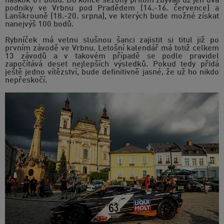
náskok 81 bodů. Do konce sezony přitom zbývají už jen dva
podniky ve Vrbnu pod Pradědem (14.-16. července) a
Lanškrouně (18.-20. srpna), ve kterých bude možné získat
nanejvýš 100 bodů.
Rybníček má velmi slušnou šanci zajistit si titul již po
prvním závodě ve Vrbnu. Letošní kalendář má totiž celkem
13 závodů a v takovém případě se podle pravidel
započítává deset nejlepších výsledků. Pokud tedy přidá
ještě jedno vítězství, bude definitivně jasné, že už ho nikdo
nepřeskočí.