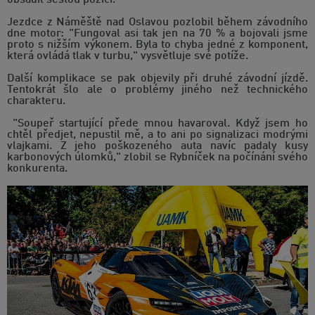
obsadil šestou pozici.
Jezdce z Náměště nad Oslavou pozlobil během závodního
dne motor: "Fungoval asi tak jen na 70 % a bojovali jsme
proto s nižším výkonem. Byla to chyba jedné z komponent,
která ovládá tlak v turbu," vysvětluje své potíže.
Další komplikace se pak objevily při druhé závodní jízdě.
Tentokrát šlo ale o problémy jiného než technického
charakteru.
"Soupeř startující přede mnou havaroval. Když jsem ho
chtěl předjet, nepustil mě, a to ani po signalizaci modrými
vlajkami. Z jeho poškozeného auta navíc padaly kusy
karbonových úlomků," zlobil se Rybníček na počínání svého
konkurenta.