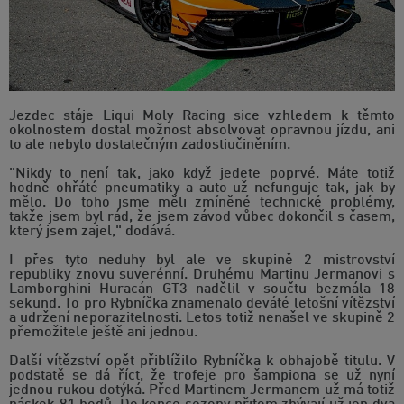
Jezdec stáje Liqui Moly Racing sice vzhledem k těmto
okolnostem dostal možnost absolvovat opravnou jízdu, ani
to ale nebylo dostatečným zadostiučiněním.
"Nikdy to není tak, jako když jedete poprvé. Máte totiž
hodně ohřáté pneumatiky a auto už nefunguje tak, jak by
mělo. Do toho jsme měli zmíněné technické problémy,
takže jsem byl rád, že jsem závod vůbec dokončil s časem,
který jsem zajel," dodává.
I přes tyto neduhy byl ale ve skupině 2 mistrovství
republiky znovu suverénní. Druhému Martinu Jermanovi s
Lamborghini Huracán GT3 nadělil v součtu bezmála 18
sekund. To pro Rybníčka znamenalo deváté letošní vítězství
a udržení neporazitelnosti. Letos totiž nenašel ve skupině 2
přemožitele ještě ani jednou.
Další vítězství opět přiblížilo Rybníčka k obhajobě titulu. V
podstatě se dá říct, že trofeje pro šampiona se už nyní
jednou rukou dotýká. Před Martinem Jermanem už má totiž