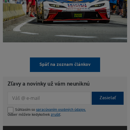
Späť na zoznam článkov
Zľavy a novinky už vám neuniknú
Zasielať
Súhlasím so
spracúvaním osobných údajov.
Odber môžete kedykoľvek
zrušiť
.