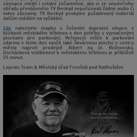
zástupce médií i ostatní zúčastněné, aby si ze smutečního
obřadu přenášeného TV Beskyd nepořizovali žádné audio či
video záznamy. TV Beskyd poskytne požadovaný materiál
dalším médiím na vyžádání.
Zde
naleznete mapku s řešením dopravní situace v
blízkosti městského hřbitova v den pohřbu s vyznačenými
plochami pro parkování. Veřejnost může k parkování
zdarma v tento den využít také škvárovou plochu v centru
města naproti prodejně Albert na ul. Rožnovská.
Docházková vzdálenost k městskému hřbitovu je přibližně
25 minut.
Loprais Team & Městský úřad Frenštát pod Radhoštěm