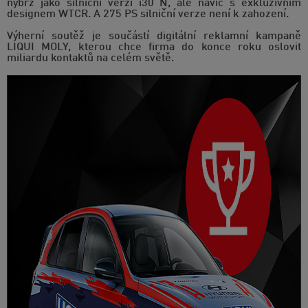
nýbrž jako silniční verzi i30 N, ale navíc s exkluzivním
designem WTCR. A 275 PS silniční verze není k zahození.
Výherní soutěž je součástí digitální reklamní kampaně
LIQUI MOLY, kterou chce firma do konce roku oslovit
miliardu kontaktů na celém světě.