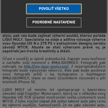
POVOLIŤ VŠETKO
PODROBNÉ NASTAVENIE
Červen 2020 – Pokud jezdíte rádi autem ve sportovním
stylu, pak vás bude zajímat výherní soutěž, kterou pořádá
LIQUI MOLY. Specialista na oleje a aditiva vylosuje výherce
vozu Hyundai i30 N s 275 PS v exkluzivním designu seriálu
závodů WTCR. Abyste se stali výhercem právě vy, je
zapotřebí jen trocha kreativity a štěstí.
Účast v soutěži je úplně jednoduchá: Zapojte svou tvořivost
a zachyťte svůj moment s #MyLIQUIMOLY. Fotografii pak
nahrajte na
http://my-liqui-moly.com/
. Z nejoriginálnějších
fotografií bude vylosován výherce. Kdo pak bude postovat
svou fotografii ještě i na Instagramu s hashtagem
#MyLIQUIMOLY, stane se navíc účastníkem slosování o pět
telefonů iPhone SE.
LIQUI MOLY už mnoho let spolupracuje s bavorskou
závodní stájí Engstler Motorsport, která se s několika vozy
Hyundai i30 TCR účastní mistrovství světa cestovních vozů
WTCR. Z toho vzešel nápad dát jedno takové auto jako cenu
do výherní soutěže. Samozřejmě, že ne jako závodní auto,