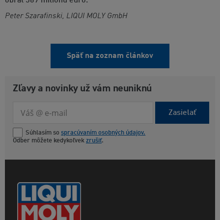
obrat 569 miliónů euro.
Peter Szarafinski, LIQUI MOLY GmbH
Späť na zoznam článkov
Zľavy a novinky už vám neuniknú
Zasielať
Súhlasím so
spracúvaním osobných údajov.
Odber môžete kedykoľvek
zrušiť
.