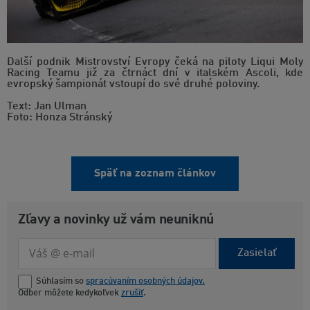
Další podnik Mistrovství Evropy čeká na piloty Liqui Moly
Racing Teamu již za čtrnáct dní v italském Ascoli, kde
evropský šampionát vstoupí do své druhé poloviny.
Text: Jan Ulman
Foto: Honza Stránský
Späť na zoznam článkov
Zľavy a novinky už vám neuniknú
Zasielať
Súhlasím so
spracúvaním osobných údajov.
Odber môžete kedykoľvek
zrušiť
.