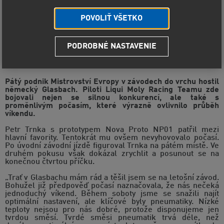
POVOLIŤ VŠETKO
Liqui Moly Racing Team bodoval v
PODROBNÉ NASTAVENIE
Německu. Trnka čtvrtý absolutně,
Dědek třetí v P2
Pátý podnik Mistrovství Evropy v závodech do vrchu hostil
německý Glasbach. Piloti Liqui Moly Racing Teamu zde
bojovali nejen se silnou konkurencí, ale také s
proměnlivým počasím, které výrazně ovlivnilo průběh
víkendu.
Petr Trnka s prototypem Nova Proto NP01 patřil mezi
hlavní favority. Tentokrát mu ovšem nevyhovovalo počasí.
Po úvodní závodní jízdě figuroval Trnka na pátém místě. Ve
druhém pokusu však dokázal zrychlit a posunout se na
konečnou čtvrtou příčku.
„Trať v Glasbachu mám rád a těšil jsem se na letošní závod.
Bohužel již předpověď počasí naznačovala, že nás nečeká
jednoduchý víkend. Během soboty jsme se snažili najít
optimální nastavení, ale klíčové byly pneumatiky. Nízké
teploty nejsou pro nás dobré, protože disponujeme jen
tvrdou směsí. Tvrdé směsi pneumatik trvá déle, než