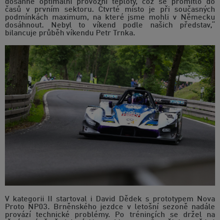
dosáhne optimální provozní teploty, což se promítlo do
časů v prvním sektoru. Čtvrté místo je při současných
podmínkách maximum, na které jsme mohli v Německu
dosáhnout. Nebyl to víkend podle našich představ,“
bilancuje průběh víkendu Petr Trnka.
V kategorii II startoval i David Dědek s prototypem Nova
Proto NP03. Brněnského jezdce v letošní sezoně nadále
provází technické problémy. Po trénincích se držel na