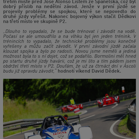
třetím místě před José Alonso Listem ze Španělska, což byl
dobrý příslib na nedělní závod. Jenže v první jízdě se
projevily problémy se spojkou, které se nepovedlo do
druhé jízdy vyřešit. Nakonec bojovný výkon stačil Dědkovi
na třetí místo ve skupině P2.
„Dlouho to vypadalo, že se bude trénovat i závodit na vodě.
Počasí se ale umoudřilo a na vlhku byl jen jeden trénink. V
trénincích to vypadalo, že technické problémy jsou konečně
vyřešeny a můžu začít závodit. V první závodní jízdě začala
klouzat spojka a bylo po radosti. Novou jsme neměli a jediná
možnost byla to s ní dojet, což se podařilo. Bormolini měl hned
po startu druhé jízdy havárii, což je mi líto a tím pádem jsem
obdržel třetí místo v P2. Doufám, že už za čtrnáct dní v Ascoli
budu již opravdu závodit,“
hodnotí víkend David Dědek.