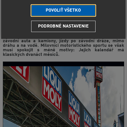
POVOLIŤ VŠETKO
PODROBNÉ NASTAVENIE
Pro ty, kdo mají radši lakovaný plech než nahou kůži, je
určen motoristický kalendář LIQUI MOLY. Dává nahlédnout
do rozsáhlých aktivit specialisty na oleje: motorky,
závodní auta a kamiony, jízdy po závodní dráze, mimo
dráhu a na vodě. Milovníci motoristického sportu se však
musí spokojit s méně motivy: Jejich kalendář má
klasických dvanáct měsíců.