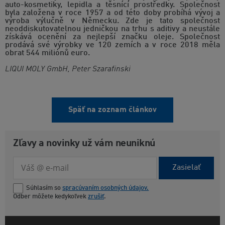
auto-kosmetiky, lepidla a těsnící prostředky. Společnost
byla založena v roce 1957 a od této doby probíhá vývoj a
výroba výlučně v Německu. Zde je tato společnost
neoddiskutovatelnou jedničkou na trhu s aditivy a neustále
získává ocenění za nejlepší značku oleje. Společnost
prodává své výrobky ve 120 zemích a v roce 2018 měla
obrat 544 miliónů euro.
LIQUI MOLY GmbH, Peter Szarafinski
Späť na zoznam článkov
Zľavy a novinky už vám neuniknú
Zasielať
Súhlasím so
spracúvaním osobných údajov.
Odber môžete kedykoľvek
zrušiť
.