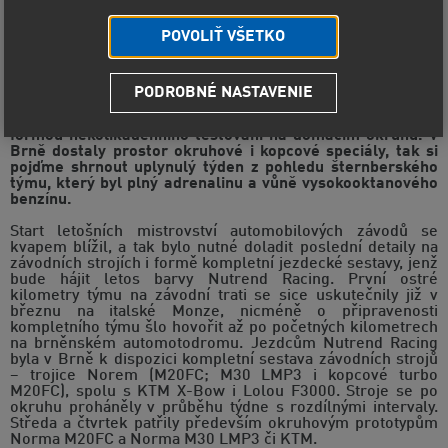
POVOLIŤ VŠETKO
PODROBNÉ NASTAVENIE
Nutrend Racing nastoupil na Masarykově okruhu v Brně
osvědčený program a dovršil tak zahájení letošní sezóny
formou několikadenního testování na domácím okruhu. V
Brně dostaly prostor okruhové i kopcové speciály, tak si
pojďme shrnout uplynulý týden z pohledu šternberského
týmu, který byl plný adrenalinu a vůně vysokooktanového
benzínu.
Start letošních mistrovství automobilových závodů se
kvapem blížil, a tak bylo nutné doladit poslední detaily na
závodních strojích i formě kompletní jezdecké sestavy, jenž
bude hájit letos barvy Nutrend Racing. První ostré
kilometry týmu na závodní trati se sice uskutečnily již v
březnu na italské Monze, nicméně o připravenosti
kompletního týmu šlo hovořit až po početných kilometrech
na brněnském automotodromu. Jezdcům Nutrend Racing
byla v Brně k dispozici kompletní sestava závodních strojů
– trojice Norem (M20FC; M30 LMP3 i kopcové turbo
M20FC), spolu s KTM X-Bow i Lolou F3000. Stroje se po
okruhu proháněly v průběhu týdne s rozdílnými intervaly.
Středa a čtvrtek patřily především okruhovým prototypům
Norma M20FC a Norma M30 LMP3 či KTM.