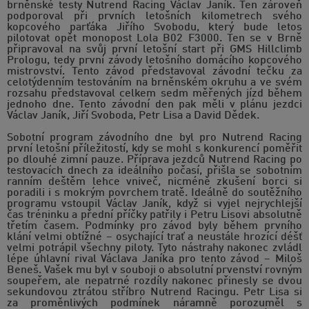
brněnské testy Nutrend Racing Václav Janík. Ten zároveň
podporoval při prvních letošních kilometrech svého
kopcového parťáka Jiřího Svobodu, který bude letos
pilotovat opět monopost Lola B02 F3000. Ten se v Brně
připravoval na svůj první letošní start při GMS Hillclimb
Prologu, tedy první závody letošního domácího kopcového
mistrovství. Tento závod představoval závodní tečku za
celotýdenním testováním na brněnském okruhu a ve svém
rozsahu představoval celkem sedm měřených jízd během
jednoho dne. Tento závodní den pak měli v plánu jezdci
Václav Janík, Jiří Svoboda, Petr Lisa a David Dědek.
Sobotní program závodního dne byl pro Nutrend Racing
první letošní příležitostí, kdy se mohl s konkurencí poměřit
po dlouhé zimní pauze. Příprava jezdců Nutrend Racing po
testovacích dnech za ideálního počasí, přišla se sobotním
ranním deštěm lehce vniveč, nicméně zkušení borci si
poradili i s mokrým povrchem tratě. Ideálně do soutěžního
programu vstoupil Václav Janík, když si vyjel nejrychlejší
čas tréninku a přední příčky patřily i Petru Lisovi absolutně
třetím časem. Podmínky pro závod byly během prvního
klání velmi obtížné – osychající trať a neustále hrozící déšť
velmi potrápil všechny piloty. Tyto nástrahy nakonec zvládl
lépe úhlavní rival Václava Janíka pro tento závod – Miloš
Beneš. Vašek mu byl v souboji o absolutní prvenství rovným
soupeřem, ale nepatrné rozdíly nakonec přinesly se dvou
sekundovou ztrátou stříbro Nutrend Racingu. Petr Lisa si
za proměnlivých podmínek náramně porozuměl s