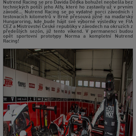
Nutrend Racing se pro Davida Dědka bohužel neobešla bez
technických potíží jeho Alfy, které ho zastavily už v prvním
závodě… Nutrend Racing se po vydatné porci závodních i
testovacích kilometrů v Brně přesouvá jižně na maďarský
Hungaroring, kde bude hájit své výborné výsledky ve FIA
CEZ a Mistrovství České republiky v závodech na okruzích z
předešlých sezón, již tento víkend. V permanenci budou
opět sportovní prototypy Norma a kompletní Nutrend
Racing!