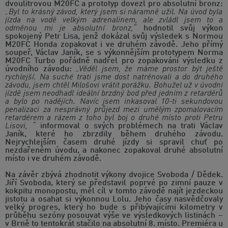
dvoulitrovou M20FC a prototyp dovezl pro absolutní bronz:
„Byl to krásný závod, který jsem si náramně užil. Na úvod byla
jízda na vodě velkým adrenalinem, ale zvládl jsem to a
odměnou mi je absolutní bronz,“
hodnotil svůj výkon
spokojený Petr Lisa, jenž dokázal svůj výsledek s Normou
M20FC Honda zopakovat i ve druhém závodě. Jeho přímý
soupeř, Václav Janík, se s výkonnějším prototypem Norma
M20FC Turbo pořádně nadřel pro zopakování výsledku z
úvodního závodu:
„Věděl jsem, že máme prostor být ještě
rychlejší. Na suché trati jsme dost natrénovali a do druhého
závodu, jsem chtěl Milošovi vrátit porážku. Bohužel už v úvodní
jízdě jsem neodhadl ideální brzdný bod před jedním z retardérů
a bylo po nadějích. Navíc jsem inkasoval 10-ti sekundovou
penalizaci za nesprávný průjezd mezi umělým zpomalovacím
retardérem a rázem z toho byl boj o druhé místo proti Petru
Lisovi, “
informoval o svých problémech na trati Václav
Janík, které ho zbrzdily během druhého závodu.
Nejrychlejším časem druhé jízdy si spravil chuť po
nezdařeném úvodu, a nakonec zopakoval druhé absolutní
místo i ve druhém závodě.
Na závěr zbývá zhodnotit výkony dvojice Svoboda / Dědek.
Jiří Svoboda, který se představil poprvé po zimní pauze v
kokpitu monopostu, měl cíl v tomto závodě najít jezdeckou
jistotu a osahat si výkonnou Lolu. Jeho časy nasvědčovaly
velký progres, který ho bude s přibývajícími kilometry v
průběhu sezóny posouvat výše ve výsledkových listinách –
v Brně to tentokrát stačilo na absolutní 8. místo. Premiéra u