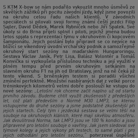
S KTM X-bow se nám podařilo vykouzlit mnoho úsměvů ze
skvělých zážitků při pocitu závodní jízdy, když jsme povozili
na okruhu celou řadu našich klientů. V závodních
speciálech si pilovali svoji formu známí čeští jezdci Filip
Sajler, David Dědek, Marek Rybníček nebo Jiří Špalek. Své
úkoly si do Brna přijeli splnit i piloti, jejichž jména budou
letos spjata s reprezentací týmu v okruhovém či kopcovém
šampionátu. Jejich poslání bylo připravit se co nejvíce na
blížící se víkendový úvodní vrchařský podnik a samozřejmě
okruhový start sezóny na maďarském Hungaroringu.
Sestava Václav Janík, Petr Lisa, Balász Volontér a Tomáš
Konvička si vyzkoušela příslušnou techniku a její využití v
plném tempu před prvním okruhovým setkáním na
slavném okruhu F1 na jih od Bratislavy, jenž na ně čeká již
tento víkend. S brněnským testem si poradili všichni
zmínění perfektně. Množství nasbíraných dat z velké porce
tréninkových kilometrů velmi dobře poslouží ke vstupu do
nové sezóny:
„Letošní rok chceme začít naplno už od startu
prvního závodu. Budeme chtít využít zkušeností z předešlých
let, což platí především o Normě M30 LMP3, se kterou
vstupujeme do druhé sezóny a jsme podstatně zkušenější při
jejich startech. Celý tým i jezdecká sestava se velmi těší na
souboje na okruhových kláních, které mají skvělou atmosféru.
Jak dvoulitrová Norma, tak LMP3 jsou ve 100 % kondici a jsou
připravené pro letošní souboje o vavříny. Jak jsem sledoval své
týmové kolegy a jejich výkony při testech, to samé platí i pro
jejich odhodlání pro letošní sezónu,“
potvrzoval úspěšné