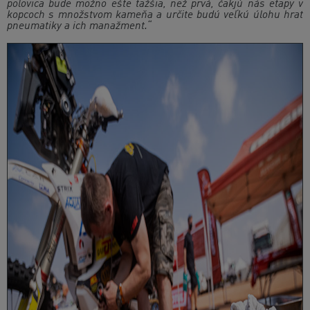
polovica bude možno ešte ťažšia, než prvá, čakjú nás etapy v
kopcoch s množstvom kameňa a určite budú veľkú úlohu hrať
pneumatiky a ich manažment.“