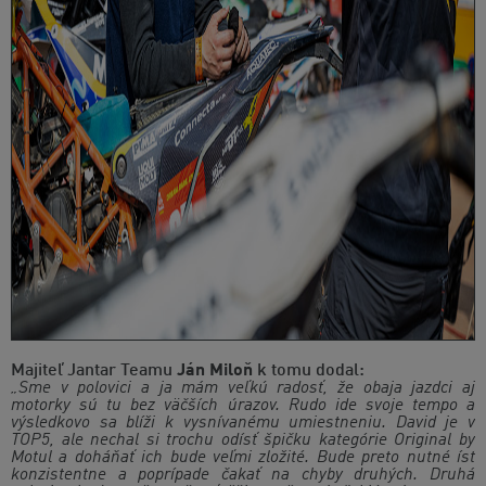
Majiteľ Jantar Teamu
Ján Miloň
k tomu dodal:
„Sme v polovici a ja mám veľkú radosť, že obaja jazdci aj
motorky sú tu bez väčších úrazov. Rudo ide svoje tempo a
výsledkovo sa blíži k vysnívanému umiestneniu. David je v
TOP5, ale nechal si trochu odísť špičku kategórie Original by
Motul a doháňať ich bude veľmi zložité. Bude preto nutné ísť
konzistentne a poprípade čakať na chyby druhých. Druhá