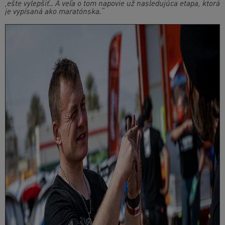
,ešte vylepšiť.. A veľa o tom napovie už nasledujúca etapa, ktorá
je vypísaná ako maratónska.“