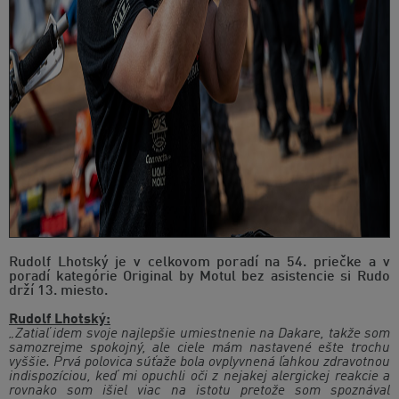
Rudolf Lhotský je v celkovom poradí na 54. priečke a v
poradí kategórie Original by Motul bez asistencie si Rudo
drží 13. miesto.
Rudolf Lhotský:
„Zatiaľ idem svoje najlepšie umiestnenie na Dakare, takže som
samozrejme spokojný, ale ciele mám nastavené ešte trochu
vyššie. Prvá polovica súťaže bola ovplyvnená ľahkou zdravotnou
indispozíciou, keď mi opuchli oči z nejakej alergickej reakcie a
rovnako som išiel viac na istotu pretože som spoznával