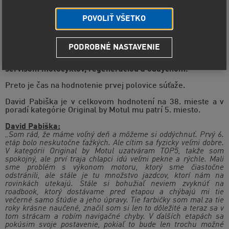
POVOLIŤ VŠETKO
PODROBNÉ NASTAVENIE
David Pabiška a Rudolf Lhotský dokončili prvých 6. etáp
Rally Dakar 2021 a dnes majú voľný deň, ktorý trávia
servisom motocyklov, regeneráciou a oddychom.
Preto je čas na hodnotenie prvej polovice súťaže.
David Pabiška je v celkovom hodnotení na 38. mieste a v
poradí kategórie Original by Motul mu patrí 5. miesto.
David Pabiška:
„Som rád, že máme voľný deň a môžeme si oddýchnuť. Prvý 6.
etáp bolo neskutočne ťažkých. Ale cítim sa fyzicky veľmi dobre.
V kategórii Original by Motul uzatváram TOP5, takže som
spokojný, ale prví traja chlapci idú veľmi pekne a rýchle. Mali
sme problém s výkonom motoru, ktorý sme čiastočne
odstránili, ale stále je tu množstvo jazdcov, ktorí nám na
rovinkách utekajú. Stále si bohužiaľ neviem zvyknúť na
roadbook, ktorý dostávame pred etapou a chýbajú mi tie
večerné samo štúdie a jeho úpravy. Tie farbičky som mal za tie
roky krásne naučené, značil som si len to dôležité a teraz sa v
tom strácam a robím navigačné chyby. V ďalších etapách sa
pokúsim svoje postavenie, pokiaľ to bude len trochu možné