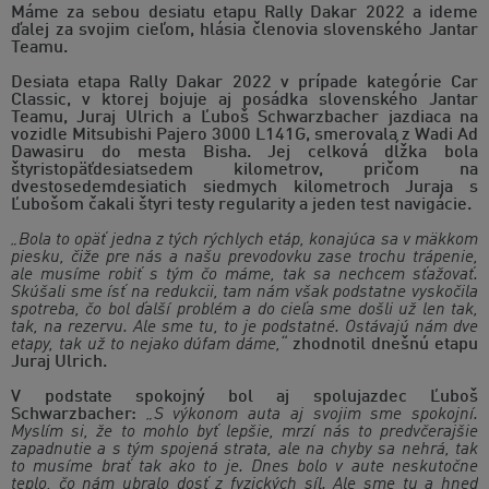
Máme za sebou desiatu etapu Rally Dakar 2022 a ideme
ďalej za svojim cieľom, hlásia členovia slovenského Jantar
Teamu.
Desiata etapa Rally Dakar 2022 v prípade kategórie Car
Classic, v ktorej bojuje aj posádka slovenského Jantar
Teamu, Juraj Ulrich a Ľuboš Schwarzbacher jazdiaca na
vozidle Mitsubishi Pajero 3000 L141G, smerovala z Wadi Ad
Dawasiru do mesta Bisha. Jej celková dĺžka bola
štyristopäťdesiatsedem kilometrov, pričom na
dvestosedemdesiatich siedmych kilometroch Juraja s
Ľubošom čakali štyri testy regularity a jeden test navigácie.
„Bola to opäť jedna z tých rýchlych etáp, konajúca sa v mäkkom
piesku, čiže pre nás a našu prevodovku zase trochu trápenie,
ale musíme robiť s tým čo máme, tak sa nechcem sťažovať.
Skúšali sme ísť na redukcii, tam nám však podstatne vyskočila
spotreba, čo bol ďalší problém a do cieľa sme došli už len tak,
tak, na rezervu. Ale sme tu, to je podstatné. Ostávajú nám dve
etapy, tak už to nejako dúfam dáme,“
zhodnotil dnešnú etapu
Juraj Ulrich.
V podstate spokojný bol aj spolujazdec Ľuboš
Schwarzbacher:
„S výkonom auta aj svojim sme spokojní.
Myslím si, že to mohlo byť lepšie, mrzí nás to predvčerajšie
zapadnutie a s tým spojená strata, ale na chyby sa nehrá, tak
to musíme brať tak ako to je. Dnes bolo v aute neskutočne
teplo, čo nám ubralo dosť z fyzických síl. Ale sme tu a hneď