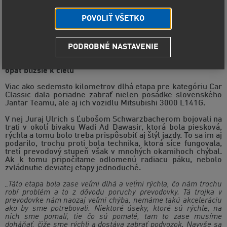
POVOLIŤ VŠETKO
PODROBNÉ NASTAVENIE
Etapa 9 - Jantar Team s Ulrichom a Schwarzbacherom
opäť bližšie k cieľu
Viac ako sedemsto kilometrov dlhá etapa pre kategóriu Car
Classic dala poriadne zabrať nielen posádke slovenského
Jantar Teamu, ale aj ich vozidlu Mitsubishi 3000 L141G.
V nej Juraj Ulrich s Ľubošom Schwarzbacherom bojovali na
trati v okolí bivaku Wadi Ad Dawasir, ktorá bola piesková,
rýchla a tomu bolo treba prispôsobiť aj štýl jazdy. To sa im aj
podarilo, trochu proti bola technika, ktorá síce fungovala,
tretí prevodový stupeň však v mnohých okamihoch chýbal.
Ak k tomu pripočítame odlomenú radiacu páku, nebolo
zvládnutie deviatej etapy jednoduché.
„Táto etapa bola zase veľmi dlhá a veľmi rýchla, čo nám trochu
robí problém a to z dôvodu poruchy prevodovky. Tá trojka v
prevodovke nám naozaj veľmi chýba, nemáme takú akceleráciu
ako by sme potrebovali. Niektoré úseky, ktoré sú rýchle, na
nich sme pomalí, tie čo sú pomalé, tam to zase musíme
doháňať, čiže sme rýchli a dostáva zabrať podvozok. Navyše sa