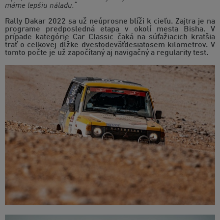
máme lepšiu náladu.“
Rally Dakar 2022 sa už neúprosne blíži k cieľu. Zajtra je na
programe predposledná etapa v okolí mesta Bisha. V
prípade kategórie Car Classic čaká na súťažiacich kratšia
trať o celkovej dĺžke dvestodeväťdesiatosem kilometrov. V
tomto počte je už započítaný aj navigačný a regularity test.