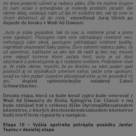
mi dnes podarilo ulomiť aj radiacu páku, čiže tie zvyšné stupne
čo nám ostali v prevodovke je niekedy problém zaradiť. Ale
ideme ďalej, ostávajú nám už iba tri súťažné dni, tak by sme to
chceli dotiahnuť až do cieľa,“
vysvetľoval Juraj Ulrich po
dojazde do bivaku v Wadi Ad Dawasir.
„Auto je stále pojazdné, tak čo viac si môžeme priať a preto
sme spokojní. Postupne nám síce odchádzajú niektoré veci,
nefungujú nám okná, postupne odchádzajú niektoré budíky,
napríklad ukazovateľ tlaku paliva, Ďuro odlomil radiacu páku, čo
už spomínal, našťastie sa ako tak dá radiť aj bez nej, museli
sme odpojiť kúrenie ktoré začalo tiecť, auto je už dosť
obúchané a pokračujeme aj s rozbitým svetlom. Podstatné však
je, že stále ideme, myslím, že po dnešku sa nám podarí opäť
poskočiť aj vo výsledkoch smerom nahor, takže sme spokojní,
snáď sa nám podarí úspešne absolvovať ešte aj tie posledné tri
dni,“
doplnil optimistickejšie naladený Ľuboš
Schwarzbacher.
Desiata etapa, ktorá sa bude konať zajtra bude smerovať z
Wadi Ad Dawasiru do Bisha. Kategória Car Classic v nej
bude zdolávať trať o celkovej dĺžke štyristopäťdesiatsedem
kilometrov, z ktorých dvestosedemdesiatsedem kilometrov
budú tvoriť testy regularity a navigácie.
Etapa 10 - Vyššia spotreba potrápila posádku Jantar
Teamu v desiatej etape