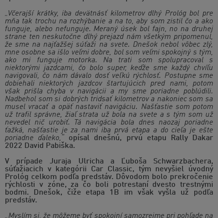
„Včerajší krátky, iba devätnásť kilometrov dlhý Prológ bol pre
mňa tak trochu na rozhýbanie a na to, aby som zistil čo a ako
funguje, alebo nefunguje. Meraný úsek bol fajn, no na druhej
strane ten neskutočne dlhý prejazd nám všetkým pripomenul,
že sme na najťažšej súťaži na svete. Dnešok nebol vôbec zlý,
mne osobne sa išlo veľmi dobre, bol som veľmi spokojný s tým,
ako mi funguje motorka. Na trati som spolupracoval s
niektorými jazdcami, čo bolo super, keďže sme každý chvíľu
navigovali, čo nám dávalo dosť veľkú rýchlosť. Postupne sme
dobiehali niektorých jazdcov štartujúcich pred nami, potom
však prišla chyba v navigácii a my sme poriadne poblúdili.
Nadbehol som si dobrých tridsať kilometrov a nakoniec som sa
musel vracať a opäť nastaviť navigáciu. Našťastie som potom
už trafil správne, žiaľ strata už bola na svete a s tým som už
nevedel nič urobiť. Tá navigácia bola dnes naozaj poriadne
ťažká, našťastie je za nami iba prvá etapa a do cieľa je ešte
poriadne ďaleko,“
opísal dnešnú, prvú etapu Rally Dakar
2022 David Pabiška.
V prípade Juraja Ulricha a Ľuboša Schwarzbachera,
súťažiacich v kategórii Car Classic, tým nevyšiel úvodný
Prológ celkom podľa predstáv. Dôvodom bolo prekročenie
rýchlosti v zóne, za čo boli potrestaní dvesto trestnými
bodmi. Dnešok, čiže etapa 1B im však vyšla už podľa
predstáv.
„Myslím si, že môžeme byť spokojní samozrejme pri pohľade na