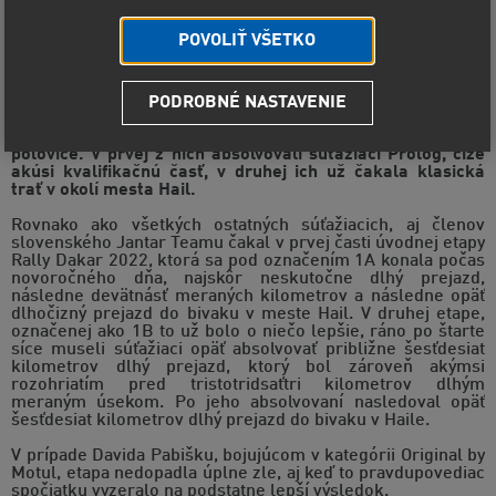
POVOLIŤ VŠETKO
PODROBNÉ NASTAVENIE
Prvá etapa Rally Dakar 2022 bola rozdelená na dve
polovice. V prvej z nich absolvovali súťažiaci Prológ, čiže
akúsi kvalifikačnú časť, v druhej ich už čakala klasická
trať v okolí mesta Hail.
Rovnako ako všetkých ostatných súťažiacich, aj členov
slovenského Jantar Teamu čakal v prvej časti úvodnej etapy
Rally Dakar 2022, ktorá sa pod označením 1A konala počas
novoročného dňa, najskôr neskutočne dlhý prejazd,
následne devätnásť meraných kilometrov a následne opäť
dlhočizný prejazd do bivaku v meste Hail. V druhej etape,
označenej ako 1B to už bolo o niečo lepšie, ráno po štarte
síce museli súťažiaci opäť absolvovať približne šesťdesiat
kilometrov dlhý prejazd, ktorý bol zároveň akýmsi
rozohriatím pred tristotridsaťtri kilometrov dlhým
meraným úsekom. Po jeho absolvovaní nasledoval opäť
šesťdesiat kilometrov dlhý prejazd do bivaku v Haile.
V prípade Davida Pabišku, bojujúcom v kategórii Original by
Motul, etapa nedopadla úplne zle, aj keď to pravdupovediac
spočiatku vyzeralo na podstatne lepší výsledok.