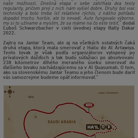
naše možnosti. Dnešná etapa v sebe zahŕňala dva testy
regularity, pričom prvý z nich nám vyšiel dobre. Druhý bol viac
technický a bolo treba ísť relatívne rýchlo, z nášho pohľadu
dopadol trochu horšie, ale to nevadí. Auto fungovalo výborne,
my si to užívame a myslím, že sa máme na čo ešte tešiť,“
dodal
Ľuboš Schwarzbacher v cieli úvodnej etapy Rally Dakar
2022.
Zajtra na Jantar Team, ale aj na všetkých ostatných čaká
druhá etapa, ktorá mala smerovať z Hailu do Al Artawiya.
Tento bivak je však podľa organizátorov vytopený po
prívalových dažďoch a tak budú súťažiaci po absolvovaní
238 kilometrov dlhého meraného úseku smerovať do
ďalšieho bivaku nachádzajúcemu sa v Al Quasumah. O tom,
ako sa slovenskému Jantar Teamu a jeho členom bude dariť
vás samozrejme budeme opäť informovať.”