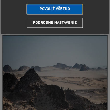
POVOLIŤ VŠETKO
PODROBNÉ NASTAVENIE
Po dni voľna prišla na rad 742 kilometrov dlhá etapa z
Hailu do Sakaky, ktorá bola vypísaná ako maratónska.