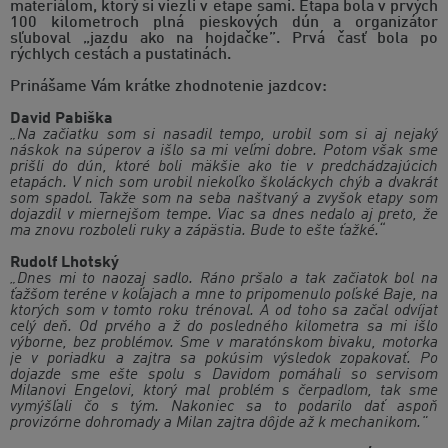
materiálom, ktorý si viezli v etape sami. Etapa bola v prvých
100 kilometroch plná pieskových dún a organizátor
sľuboval „jazdu ako na hojdačke”. Prvá časť bola po
rýchlych cestách a pustatinách.
Prinášame Vám krátke zhodnotenie jazdcov:
David Pabiška
„Na začiatku som si nasadil tempo, urobil som si aj nejaký
náskok na súperov a išlo sa mi veľmi dobre. Potom však sme
prišli do dún, ktoré boli mäkšie ako tie v predchádzajúcich
etapách. V nich som urobil niekoľko školáckych chýb a dvakrát
som spadol. Takže som na seba naštvaný a zvyšok etapy som
dojazdil v miernejšom tempe. Viac sa dnes nedalo aj preto, že
ma znovu rozboleli ruky a zápästia. Bude to ešte ťažké.“
Rudolf Lhotský
„Dnes mi to naozaj sadlo. Ráno pršalo a tak začiatok bol na
ťažšom teréne v koľajach a mne to pripomenulo poľské Baje, na
ktorých som v tomto roku trénoval. A od toho sa začal odvíjať
celý deň. Od prvého a ž do posledného kilometra sa mi išlo
výborne, bez problémov. Sme v maratónskom bivaku, motorka
je v poriadku a zajtra sa pokúsim výsledok zopakovať. Po
dojazde sme ešte spolu s Davidom pomáhali so servisom
Milanovi Engelovi, ktorý mal problém s čerpadlom, tak sme
vymýšľali čo s tým. Nakoniec sa to podarilo dať aspoň
provizórne dohromady a Milan zajtra dôjde až k mechanikom."