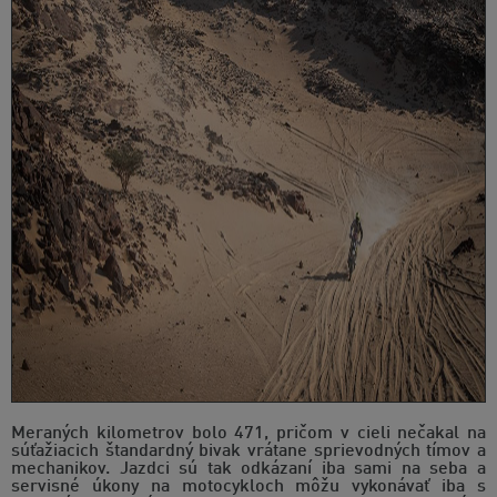
Meraných kilometrov bolo 471, pričom v cieli nečakal na
súťažiacich štandardný bivak vrátane sprievodných tímov a
mechanikov. Jazdci sú tak odkázaní iba sami na seba a
servisné úkony na motocykloch môžu vykonávať iba s