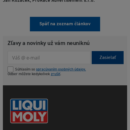
Ján Kozáček, ProRace Advertisement s.r.o.
Späť na zoznam článkov
Zľavy a novinky už vám neuniknú
Zasielať
Súhlasím so
spracúvaním osobných údajov.
Odber môžete kedykoľvek
zrušiť
.