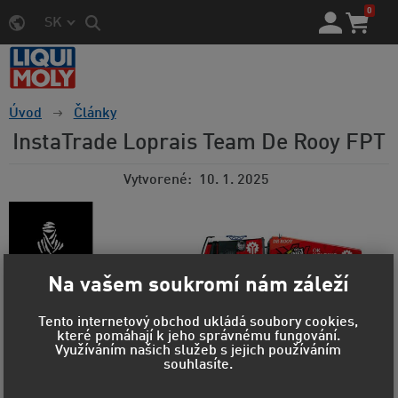
0
SK
Úvod
Články
InstaTrade Loprais Team De Rooy FPT
Vytvorené
10. 1. 2025
Na vašem soukromí nám záleží
Tento internetový obchod ukládá soubory cookies,
které pomáhají k jeho správnému fungování.
Využíváním našich služeb s jejich používáním
souhlasíte.
Dakar 2025: Únava materiálu odsunula
Lopraise na třetí místo