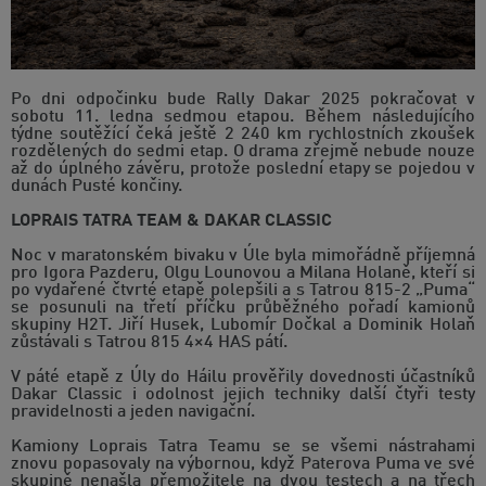
Po dni odpočinku bude Rally Dakar 2025 pokračovat v
sobotu 11. ledna sedmou etapou. Během následujícího
týdne soutěžící čeká ještě 2 240 km rychlostních zkoušek
rozdělených do sedmi etap. O drama zřejmě nebude nouze
až do úplného závěru, protože poslední etapy se pojedou v
dunách Pusté končiny.
LOPRAIS TATRA TEAM & DAKAR CLASSIC
Noc v maratonském bivaku v Úle byla mimořádně příjemná
pro Igora Pazderu, Olgu Lounovou a Milana Holaně, kteří si
po vydařené čtvrté etapě polepšili a s Tatrou 815-2 „Puma“
se posunuli na třetí příčku průběžného pořadí kamionů
skupiny H2T. Jiří Husek, Lubomír Dočkal a Dominik Holaň
zůstávali s Tatrou 815 4×4 HAS pátí.
V páté etapě z Úly do Háilu prověřily dovednosti účastníků
Dakar Classic i odolnost jejich techniky další čtyři testy
pravidelnosti a jeden navigační.
Kamiony Loprais Tatra Teamu se se všemi nástrahami
znovu popasovaly na výbornou, když Paterova Puma ve své
skupině nenašla přemožitele na dvou testech a na třech