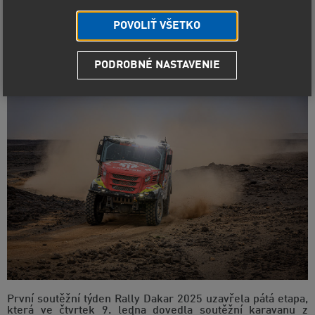
Po sérii defektů, které ji přibrzdily o den dříve, prožila
POVOLIŤ VŠETKO
posádka Aleše Lopraise další dramatickou etapu i dnes.
Do cíle dorazila s devadesátiminutovou ztrátou a v
průběžném pořadí kategorie kamionů klesla na třetí
místo.
PODROBNÉ NASTAVENIE
První soutěžní týden Rally Dakar 2025 uzavřela pátá etapa,
která ve čtvrtek 9. ledna dovedla soutěžní karavanu z