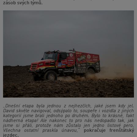
zásob svých týmů.
„Dnešní etapa byla jednou z nejhezčích, jaké jsem kdy jel.
David skvěle navigoval, odsýpalo to, soupeře i vozidla z jiných
kategorií jsme brali jednoho po druhém. Bylo to krásné, fakt
nádherná etapa! Ale nakonec to pro nás nedopadlo tak, jak
jsme si přáli, protože nám zůstalo jen jedno listové pero.
Všechna ostatní praskla únavou,“
pokračuje frenštátský
jezdec.