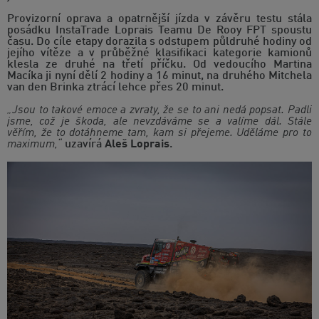
Provizorní oprava a opatrnější jízda v závěru testu stála
posádku InstaTrade Loprais Teamu De Rooy FPT spoustu
času. Do cíle etapy dorazila s odstupem půldruhé hodiny od
jejího vítěze a v průběžné klasifikaci kategorie kamionů
klesla ze druhé na třetí příčku. Od vedoucího Martina
Macíka ji nyní dělí 2 hodiny a 16 minut, na druhého Mitchela
van den Brinka ztrácí lehce přes 20 minut.
„Jsou to takové emoce a zvraty, že se to ani nedá popsat. Padli
jsme, což je škoda, ale nevzdáváme se a valíme dál. Stále
věřím, že to dotáhneme tam, kam si přejeme. Uděláme pro to
maximum,“
uzavírá
Aleš Loprais
.