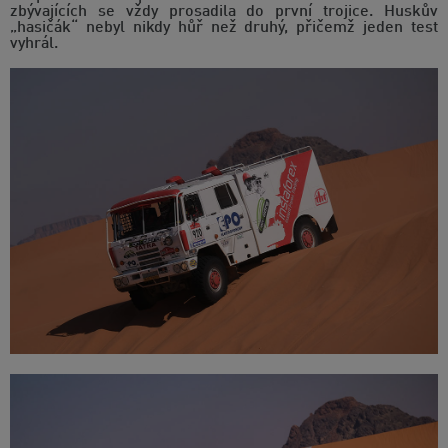
zbývajících se vždy prosadila do první trojice. Huskův
„hasičák“ nebyl nikdy hůř než druhý, přičemž jeden test
vyhrál.