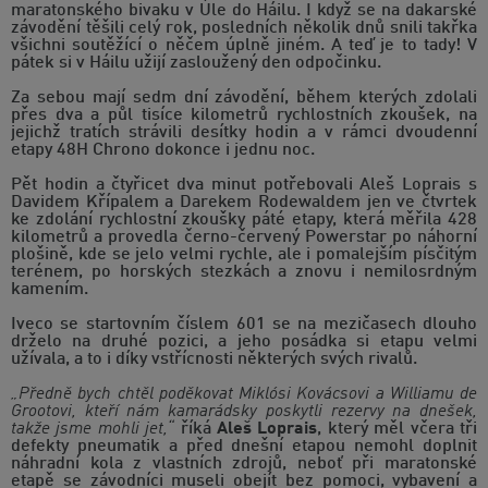
maratonského bivaku v Úle do Háilu. I když se na dakarské
závodění těšili celý rok, posledních několik dnů snili takřka
všichni soutěžící o něčem úplně jiném. A teď je to tady! V
pátek si v Háilu užijí zasloužený den odpočinku.
Za sebou mají sedm dní závodění, během kterých zdolali
přes dva a půl tisíce kilometrů rychlostních zkoušek, na
jejichž tratích strávili desítky hodin a v rámci dvoudenní
etapy 48H Chrono dokonce i jednu noc.
Pět hodin a čtyřicet dva minut potřebovali Aleš Loprais s
Davidem Křípalem a Darekem Rodewaldem jen ve čtvrtek
ke zdolání rychlostní zkoušky páté etapy, která měřila 428
kilometrů a provedla černo-červený Powerstar po náhorní
plošině, kde se jelo velmi rychle, ale i pomalejším písčitým
terénem, po horských stezkách a znovu i nemilosrdným
kamením.
Iveco se startovním číslem 601 se na mezičasech dlouho
drželo na druhé pozici, a jeho posádka si etapu velmi
užívala, a to i díky vstřícnosti některých svých rivalů.
„Předně bych chtěl poděkovat Miklósi Kovácsovi a Williamu de
Grootovi, kteří nám kamarádsky poskytli rezervy na dnešek,
takže jsme mohli jet,“
říká
Aleš Loprais
, který měl včera tři
defekty pneumatik a před dnešní etapou nemohl doplnit
náhradní kola z vlastních zdrojů, neboť při maratonské
etapě se závodníci museli obejít bez pomoci, vybavení a