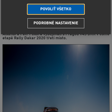
POVOLIŤ VŠETKO
PODROBNÉ NASTAVENIE
Nový soutěžní speciál Instaforex Loprais Teamu se poprvé
prosadil na pomyslné stupně vítězů. Aleš Loprais, Khalid
Alkendi a Petr Pokora vybojovali s Pragou V4S DKR v osmé
etapě Rally Dakar 2020 třetí místo.