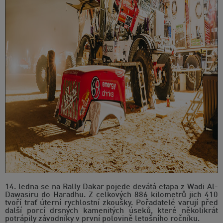
14. ledna se na Rally Dakar pojede devátá etapa z Wadi Al-
Dawasiru do Haradhu. Z celkových 886 kilometrů jich 410
tvoří trať úterní rychlostní zkoušky. Pořadatelé varují před
další porcí drsných kamenitých úseků, které několikrát
potrápily závodníky v první polovině letošního ročníku.