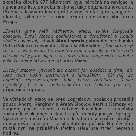
zkouška dlouhá 477 kilometrů byla náročná na navigaci a
na její trati bylo potřeba překonat také obtížná dunová pole.
Přesně v takovém terénu rád závodí Aleš Loprais, a jak se
ukázalo, výtečně si s ním rozumí i červeno-bílo-černá
Praga.
„Dneska jsme měli nádhernou etapu, skvěle fungovala
posádka. Butul úžasně podhušťoval a dohušťoval a Khalid
skvěle navigoval,“
chválí
Aleš Loprais
palubního mechanika
Petra Pokoru a navigátora Khalida Alkendiho.
„Dneska to byl
Dakar se vším všudy. Od volantu už mám mozoly na rukou a do
cíle speciálky jsme dojeli s utrženým tlumičem pravého zadního
kola. Nicméně takový má být pravý Dakar.“
„Hezký etapový výsledek ale nepatří jen posádce a týmu, ale
také všem našim partnerům a fanouškům. Těší mě, že
úspěšně reprezentujeme také barvy Autoklubu České
republiky, k jehož ambasadorům na Dakaru patříme,“
připomíná Loprais.
Ve výsledcích etapy se před Lopraisovu posádku prosadili
pouze Andrej Karginov a Anton Šibalov, kteří s Kamazy ve
stejném pořadí vévodí i celkové klasifikaci. Frenštátský
závodník však dnes o devět a půl minuty porazil Sergeje
Vjazoviče s továrním Mazem a díky tomu se o něco přiblížil
medailovým pozicím i v absolutním pořadí. Na čtvrtém
místě nyní na průběžně třetího Bělorusa ztrácí necelou
hodinu.