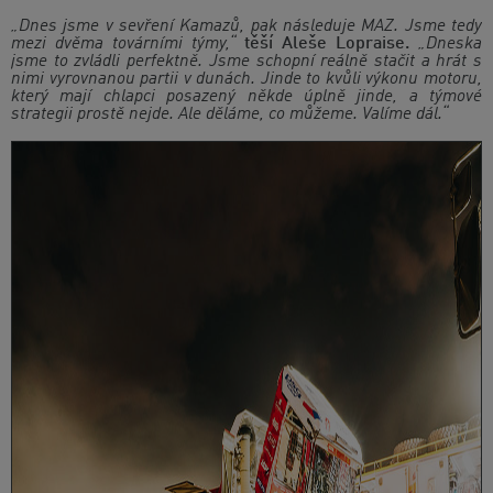
„Dnes jsme v sevření Kamazů, pak následuje MAZ. Jsme tedy
mezi dvěma továrními týmy,“
těší Aleše Lopraise.
„Dneska
jsme to zvládli perfektně. Jsme schopní reálně stačit a hrát s
nimi vyrovnanou partii v dunách. Jinde to kvůli výkonu motoru,
který mají chlapci posazený někde úplně jinde, a týmové
strategii prostě nejde. Ale děláme, co můžeme. Valíme dál.“