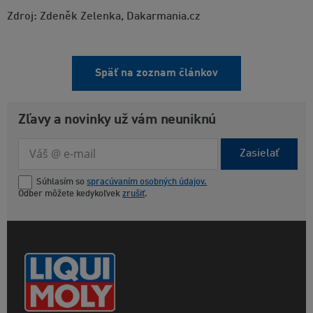
Zdroj: Zdeněk Zelenka, Dakarmania.cz
Späť na zoznam článkov
Zľavy a novinky už vám neuniknú
Zasielať
Súhlasím so
spracúvaním osobných údajov.
Odber môžete kedykoľvek
zrušiť
.