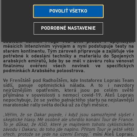
POVOLIŤ VŠETKO
PODROBNÉ NASTAVENIE
Další fáze příprav Instaforex Loprais Teamu na Rally
Dakar 2021 spěje svižným tempem ke svému konci.
Soutěžní kamion Praga V4S DKR prošel v uplynulých
měsících intenzivním vývojem a nyní podstupuje testy na
starém kontinentu. Tým zároveň připravuje a zajišťuje vše
potřebné k odeslání techniky a materiálu do Spojených
arabských emirátů, kde by se měl v závěru roku věnovat
finálnímu ověření všech novinek ve specifických
podmínkách Arabského poloostrova.
Ve Frenštátě pod Radhoštěm, kde Instaforex Loprais Team
sídlí, panuje optimistická nálada. A to i navzdory
nejrůznějším opatřením, která jsou po celém světě
přijímána v souvislosti s nemocí covid-19. Aleš Loprais
nepochybuje, že se svého patnáctého startu na nejslavnější
maratonské rally světa dočká už za čtyři měsíce.
„Věřím, že se Dakar pojede, i když jsou samozřejmě slyšet i
skeptické hlasy. Mě osobně ale utvrdilo konání Tour de France.
To je důkaz, že ASO, které je majitelem tohoto cyklistického
závodu i Dakaru, do toho jde naplno. Přitom Tour je ještě větší
ořech, protože se jede na území Evropy,“
míní Aleš Loprais.