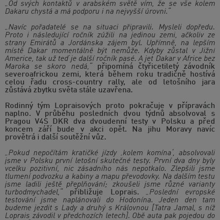
„Od svých kontaktů v arabském světě vím, že se vše kolem
Dakaru chystá a má podporu i na nejvyšší úrovni.“
„Navíc pořadatelé se na situaci připravili. Mysleli dopředu.
Proto i následující ročník zúžili na jedinou zemi, ačkoliv ze
strany Emirátů a Jordánska zájem byl. Upřímně, na lepším
místě Dakar momentálně být nemůže. Kdyby zůstal v Jižní
Americe, tak už teď je další ročník pasé. A jet Dakar v Africe bez
Maroka se skoro nedá,“
připomíná čtyřicetiletý závodník
severoafrickou zemi, která během roku tradičně hostívá
celou řadu cross-country rally, ale od letošního jara
zůstává zbytku světa stále uzavřena.
Rodinný tým Lopraisových proto pokračuje v přípravách
naplno. V průběhu posledních dvou týdnů absolvoval s
Pragou V4S DKR dva dvoudenní testy v Polsku a před
koncem září bude v akci opět. Na jihu Moravy navíc
provětrá i další soutěžní vůz.
„Pokud nepočítám kratičké jízdy ‚kolem komína‘, absolvovali
jsme v Polsku první letošní skutečné testy. První dva dny byly
vcelku pozitivní, nic zásadního nás nepotkalo. Zlepšili jsme
tlumení podvozku a kabiny a mapu převodovky. Na dalším testu
jsme ladili ještě přeplňování; zkoušeli jsme různé varianty
turbodmychadel,“
přibližuje Loprais.
„Poslední evropské
testování jsme naplánovali do Hodonína. Jeden den tam
budeme jezdit s Lady a druhý s Královnou [Tatra Jamal, s níž
Loprais závodil v předchozích letech]. Obě auta pak pojedou do