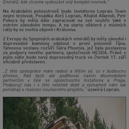
Emirátů, kde chceme vyzkoušet celý komplet novinek.“
Na Arabském poloostrově bude Instaforex Loprais Team
nejen testovat. Posádka Aleš Loprais, Khalid Alkendi, Petr
Pokora by měla dále zapracovat na své souhře také v
ostrém závodním tempu. A na startu některé z místních
rally by se mohla objevit i Královna.
Z Evropy do Spojených arabských emirátů by měly závodní i
doprovodné kamiony odplout v první polovině října.
Týmovou sestavu rozšíří Tatra Phoenix, jež byla postavena
za podpory nového partnera, společnosti HE3DA. Právě v
jejím sídle bude nový doprovodný truck ve čtvrtek 17. září
oficiálně představen.
„Z této spolupráce mám radost a těším se, co v budoucnu
přinese. Rád bych ale poděkoval našim dlouhodobým
partnerům v čele se společnostmi Instaforex a Praga.
Podporují nás i v této nelehké době a významně nám tak
pomáhají s realizací současného projektu,“
uzavírá Loprais.