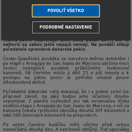
POVOLIŤ VŠETKO
PODROBNÉ NASTAVENIE
Aleš Loprais, Ferran Marco Alcayna a Petr Pokora zdolali
s Tatrou Jamal – Queen 69 v barvách Instaforex Loprais
Teamu zatím nejdrsnější úsek Rally Dakar 2019, ale to
nejhorší za sebou ještě nejspíš nemají. Na pondělí slibují
pořadatelé opravdové dakarské peklo.
Česko-španělská posádka se navzdory dvěma defektům i
po etapě z Arequipy do San Juanu de Marcona udržela mezi
šesticí nejlepších posádek průběžného hodnocení
kamionů. Od čtvrtého místa ji dělí 23 a půl minuty a k
postupu na pátou pozici je potřeba smazat pouze
48sekundový deficit.
Pořadatelé dakarské rally dokazují, že i v jediné zemi lze
připravit závod, na jaký budou jeho účastníci dlouho
vzpomínat. Z paměti rozhodně jen tak nevymažou třeba
nedělní etapu z Arequipy do San Juanu de Marcona, v níž na
kamiony čekala rychlostní zkouška dlouhá 309 kilometrů a
také 500 úmorných kilometrů na přejezdech.
Po velmi časném budíčku měli všichni před sebou
mimořádně dlouhý den. A extrémně obtížný. Trať speciálky