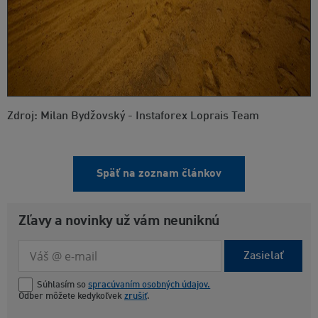
Zdroj: Milan Bydžovský - Instaforex Loprais Team
Späť na zoznam článkov
Zľavy a novinky už vám neuniknú
Zasielať
Súhlasím so
spracúvaním osobných údajov.
Odber môžete kedykoľvek
zrušiť
.