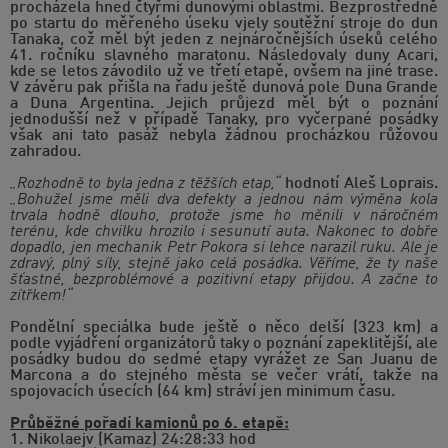
procházela hned čtyřmi dunovými oblastmi. Bezprostředně
po startu do měřeného úseku vjely soutěžní stroje do dun
Tanaka, což měl být jeden z nejnáročnějších úseků celého
41. ročníku slavného maratonu. Následovaly duny Acari,
kde se letos závodilo už ve třetí etapě, ovšem na jiné trase.
V závěru pak přišla na řadu ještě dunová pole Duna Grande
a Duna Argentina. Jejich průjezd měl být o poznání
jednodušší než v případě Tanaky, pro vyčerpané posádky
však ani tato pasáž nebyla žádnou procházkou růžovou
zahradou.
„Rozhodně to byla jedna z těžších etap,“
hodnotí Aleš Loprais.
„Bohužel jsme měli dva defekty a jednou nám výměna kola
trvala hodně dlouho, protože jsme ho měnili v náročném
terénu, kde chvilku hrozilo i sesunutí auta. Nakonec to dobře
dopadlo, jen mechanik Petr Pokora si lehce narazil ruku. Ale je
zdravý, plný síly, stejně jako celá posádka. Věříme, že ty naše
šťastné, bezproblémové a pozitivní etapy přijdou. A začne to
zítřkem!“
Pondělní speciálka bude ještě o něco delší (323 km) a
podle vyjádření organizátorů taky o poznání zapeklitější, ale
posádky budou do sedmé etapy vyrážet ze San Juanu de
Marcona a do stejného města se večer vrátí, takže na
spojovacích úsecích (64 km) stráví jen minimum času.
Průběžné pořadí kamionů po 6. etapě:
1. Nikolaejv (Kamaz) 24:28:33 hod