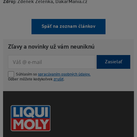
Zdroj:
Zdeněk Zelenka, DakarMania.cz
Späť na zoznam článkov
Zľavy a novinky už vám neuniknú
Zasielať
Súhlasím so
spracúvaním osobných údajov.
Odber môžete kedykoľvek
zrušiť
.