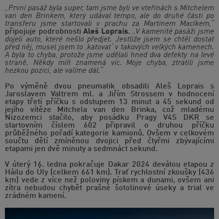
„První pasáž byla super, tam jsme byli ve vteřinách s Mitchelem
van den Brinkem, který udával tempo, ale do druhé části po
transferu jsme startovali v prachu za Martinem Macíkem,“
připojuje podrobnosti
Aleš Loprais
.
„V kamenité pasáži jsme
dojeli auto, které nešlo předjet. Jestliže jsem se chtěl dostat
před něj, musel jsem to ‚katovat‘ v takových velkých kamenech.
A byla to chyba, protože jsme udělali hned dva defekty na levé
straně. Někdy míň znamená víc. Moje chyba, ztratili jsme
hezkou pozici, ale valíme dál.“
Po výměně dvou pneumatik obsadili Aleš Loprais s
Jaroslavem Valtrem ml. a Jiřím Strossem v hodnocení
etapy třetí příčku s odstupem 13 minut a 45 sekund od
jejího vítěze Mitchela van den Brinka, což mladému
Nizozemci stačilo, aby posádku Pragy V4S DKR se
startovním číslem 602 připravil o druhou příčku
průběžného pořadí kategorie kamionů. Ovšem v celkovém
součtu dělí zmíněnou dvojici před čtyřmi zbývajícími
etapami jen dvě minuty a sedmnáct sekund.
V úterý 16. ledna pokračuje Dakar 2024 devátou etapou z
Háilu do Úly (celkem 661 km). Trať rychlostní zkoušky (436
km) vede z více než poloviny pískem a dunami, ovšem ani
zítra nebudou chybět prašné šotolinové úseky a trial ve
zrádném kamení.