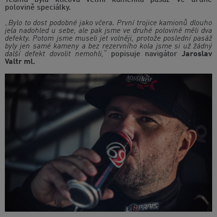
polovině speciálky.
„Bylo to dost podobné jako včera. První trojice kamionů dlouho
jela nadohled u sebe, ale pak jsme ve druhé polovině měli dva
defekty. Potom jsme museli jet volněji, protože poslední pasáž
byly jen samé kameny a bez rezervního kola jsme si už žádný
další defekt dovolit nemohli,“
popisuje navigátor
Jaroslav
Valtr ml.