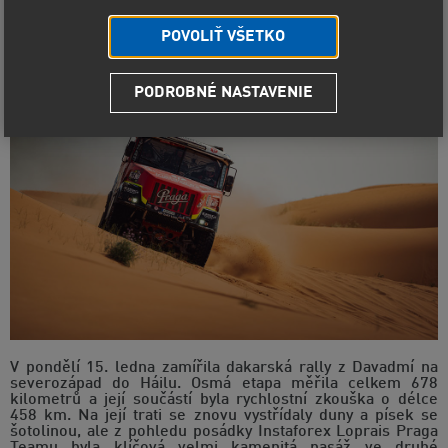
rychlostní zkouška předchozího dne. Dobře rozjetou
speciálku v závěru opět poznamenaly dva defekty.
POVOLIŤ VŠETKO
PODROBNÉ NASTAVENIE
V pondělí 15. ledna zamířila dakarská rally z Davadmí na
severozápad do Háilu. Osmá etapa měřila celkem 678
kilometrů a její součástí byla rychlostní zkouška o délce
458 km. Na její trati se znovu vystřídaly duny a písek se
šotolinou, ale z pohledu posádky Instaforex Loprais Praga
Teamu byla klíčová velmi kamenitá pasáž ve druhé