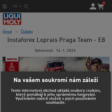
0
SK
Úvod
Články
Instaforex Loprais Praga Team - E8
Vytvorené
16. 1. 2024
Na vašem soukromí nám záleží
Tento internetový obchod ukládá soubory cookies,
Dakar 2024: Proražené pneumatiky odsunuly
které pomáhají k jeho správnému fungování.
Aleše Lopraise na třetí místo
Využíváním našich služeb s jejich používáním
souhlasíte.
Osmá etapa Rally Dakar 2024 měla z pohledu Aleše
Lopraise a jeho posádky velmi podobný průběh jako