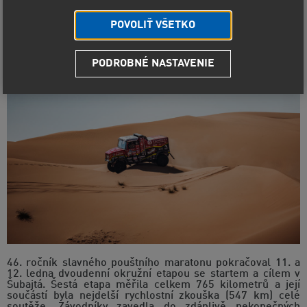
dunách pouště Rub al-Chálí a před dnem odpočinku
poskočili v průběžném hodnocení Rally Dakar 2024 o
POVOLIŤ VŠETKO
příčku výš.
PODROBNÉ NASTAVENIE
46. ročník slavného pouštního maratonu pokračoval 11. a
12. ledna dvoudenní okružní etapou se startem a cílem v
Šubajtá. Šestá etapa měřila celkem 765 kilometrů a její
součástí byla nejdelší rychlostní zkouška (547 km) celé