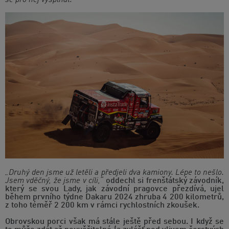
se pro něj vyšplhat.“
„Druhý den jsme už letěli a předjeli dva kamiony. Lépe to nešlo.
Jsem vděčný, že jsme v cíli,“
oddechl si frenštátský závodník,
který se svou Lady, jak závodní pragovce přezdívá, ujel
během prvního týdne Dakaru 2024 zhruba 4 200 kilometrů,
z toho téměř 2 200 km v rámci rychlostních zkoušek.
Obrovskou porci však má stále ještě před sebou. I když se