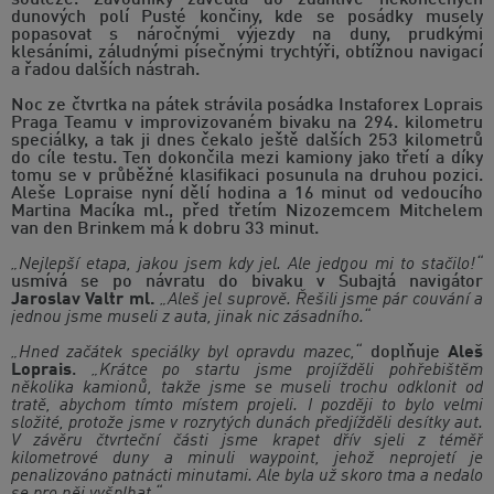
soutěže. Závodníky zavedla do zdánlivě nekonečných
dunových polí Pusté končiny, kde se posádky musely
popasovat s náročnými výjezdy na duny, prudkými
klesáními, záludnými písečnými trychtýři, obtížnou navigací
a řadou dalších nástrah.
Noc ze čtvrtka na pátek strávila posádka Instaforex Loprais
Praga Teamu v improvizovaném bivaku na 294. kilometru
speciálky, a tak ji dnes čekalo ještě dalších 253 kilometrů
do cíle testu. Ten dokončila mezi kamiony jako třetí a díky
tomu se v průběžné klasifikaci posunula na druhou pozici.
Aleše Lopraise nyní dělí hodina a 16 minut od vedoucího
Martina Macíka ml., před třetím Nizozemcem Mitchelem
van den Brinkem má k dobru 33 minut.
„Nejlepší etapa, jakou jsem kdy jel. Ale jednou mi to stačilo!“
usmívá se po návratu do bivaku v Šubajtá navigátor
Jaroslav Valtr ml.
„Aleš jel suprově. Řešili jsme pár couvání a
jednou jsme museli z auta, jinak nic zásadního.“
„Hned začátek speciálky byl opravdu mazec,“
doplňuje
Aleš
Loprais
.
„Krátce po startu jsme projížděli pohřebištěm
několika kamionů, takže jsme se museli trochu odklonit od
tratě, abychom tímto místem projeli. I později to bylo velmi
složité, protože jsme v rozrytých dunách předjížděli desítky aut.
V závěru čtvrteční části jsme krapet dřív sjeli z téměř
kilometrové duny a minuli waypoint, jehož neprojetí je
penalizováno patnácti minutami. Ale byla už skoro tma a nedalo