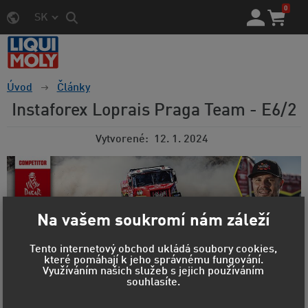
0
SK
Úvod
Články
Instaforex Loprais Praga Team - E6/2
Vytvorené
12. 1. 2024
Na vašem soukromí nám záleží
Tento internetový obchod ukládá soubory cookies,
Dakar 2024: Lopraisova posádka si po
které pomáhají k jeho správnému fungování.
dvoudenní etapě polepšila. Průběžně je druhá
Využíváním našich služeb s jejich používáním
souhlasíte.
Aleš Loprais, Jaroslav Valtr ml. a Jiří Stross se svou
Pragou V4S DKR úspěšně zdolali dvoudenní etapu v