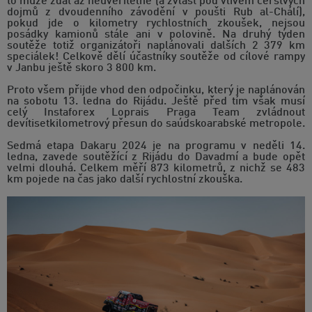
to může zdát až neuvěřitelné (a zvlášť pod vlivem čerstvých
dojmů z dvoudenního závodění v poušti Rub al-Chálí),
pokud jde o kilometry rychlostních zkoušek, nejsou
posádky kamionů stále ani v polovině. Na druhý týden
soutěže totiž organizátoři naplánovali dalších 2 379 km
speciálek! Celkově dělí účastníky soutěže od cílové rampy
v Janbu ještě skoro 3 800 km.
Proto všem přijde vhod den odpočinku, který je naplánován
na sobotu 13. ledna do Rijádu. Ještě před tím však musí
celý Instaforex Loprais Praga Team zvládnout
devítisetkilometrový přesun do saúdskoarabské metropole.
Sedmá etapa Dakaru 2024 je na programu v neděli 14.
ledna, zavede soutěžící z Rijádu do Davadmí a bude opět
velmi dlouhá. Celkem měří 873 kilometrů, z nichž se 483
km pojede na čas jako další rychlostní zkouška.