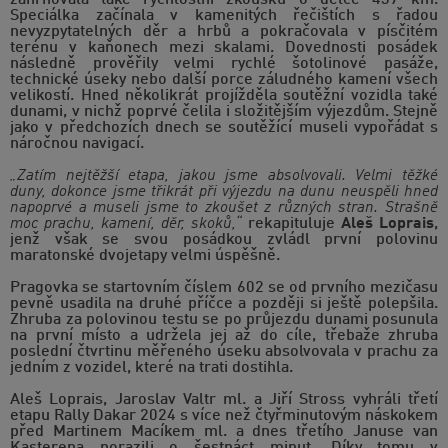
Speciálka začínala v kamenitých řečištích s řadou
nevyzpytatelných děr a hrbů a pokračovala v písčitém
terénu v kaňonech mezi skalami. Dovednosti posádek
následně prověřily velmi rychlé šotolinové pasáže,
technické úseky nebo další porce záludného kamení všech
velikostí. Hned několikrát projížděla soutěžní vozidla také
dunami, v nichž poprvé čelila i složitějším výjezdům. Stejně
jako v předchozích dnech se soutěžící museli vypořádat s
náročnou navigací.
„Zatím nejtěžší etapa, jakou jsme absolvovali. Velmi těžké
duny, dokonce jsme třikrát při výjezdu na dunu neuspěli hned
napoprvé a museli jsme to zkoušet z různých stran. Strašně
moc prachu, kamení, děr, skoků,“
rekapituluje
Aleš Loprais
,
jenž však se svou posádkou zvládl první polovinu
maratonské dvojetapy velmi úspěšně.
Pragovka se startovním číslem 602 se od prvního mezičasu
pevně usadila na druhé příčce a později si ještě polepšila.
Zhruba za polovinou testu se po průjezdu dunami posunula
na první místo a udržela jej až do cíle, třebaže zhruba
poslední čtvrtinu měřeného úseku absolvovala v prachu za
jedním z vozidel, které na trati dostihla.
Aleš Loprais, Jaroslav Valtr ml. a Jiří Stross vyhráli třetí
etapu Rally Dakar 2024 s více než čtyřminutovým náskokem
před Martinem Macíkem ml. a dnes třetího Januse van
Kasterena porazili o šestnáct minut. Díky tomu v