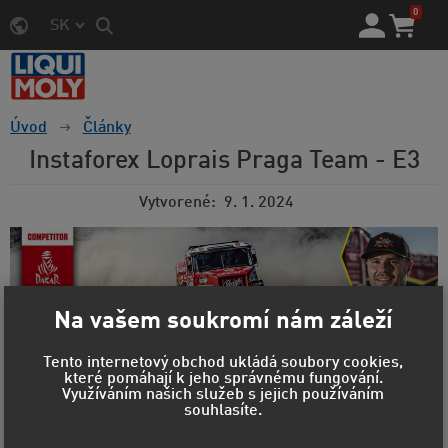
0
SK
Úvod
Články
Instaforex Loprais Praga Team - E3
Vytvorené
9. 1. 2024
Na vašem soukromí nám záleží
Tento internetový obchod ukládá soubory cookies,
Dakar 2024: Aleš Loprais se po první polovině
které pomáhají k jeho správnému fungování.
maratonské dvojetapy ujímá vedení
Využíváním našich služeb s jejich používáním
souhlasíte.
Aleš Loprais, Jaroslav Valtr ml. a Jiří Stross si v pondělí 8.
ledna 2024 připsali první společně vítězství v dakarské