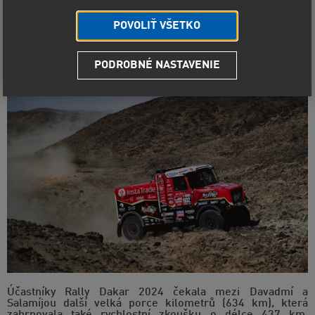
etapě. Na trati mezi Davadmí a Salamíjou byli se svou
Pragou V4S DKR nejen nejrychlejší ze všech kamionů, ale
POVOLIŤ VŠETKO
zároveň dokázali najet tolik času na Januse van
Kasterena, aby obhájce loňského vítězství sesadili z čele
průběžné klasifikace kamionů.
PODROBNÉ NASTAVENIE
Účastníky Rally Dakar 2024 čekala mezi Davadmí a
Salamíjou další velká porce kilometrů (634 km), která
zahrnovala také rychlostní zkoušku o délce 437 km.