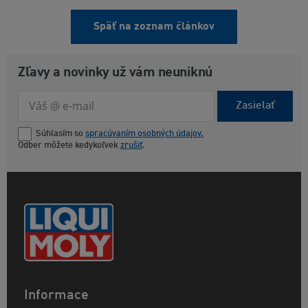
Späť na zoznam článkov
Zľavy a novinky už vám neuniknú
Zasielať
Súhlasím so
spracúvaním osobných údajov.
Odber môžete kedykoľvek
zrušiť
.
Informace