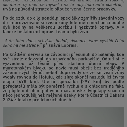
zbytečně nenechali ani vteřinu. Na druhou stranu rally je
dlouhá a my musíme myslet i na to, abychom auto pošetřili,“
trvá na původní strategie pilot červeno-černé pragovky.
Po dojezdu do cíle pondělní speciálky zamířily závodní vozy
do improvizované servisní zóny, kde měli mechanici pouhé
dvě hodiny na veškerou údržbu i nezbytné opravy. A v
táboře Instaforex Loprais Teamu bylo živo.
„Auto toho dnes schytalo hodně, dokonce jsme vysklili čelní
okno na mé straně,“
přiznává Loprais.
Po krátkém servisu se závodníci přesunuli do Salamíji, kde
své stroje odevzdali do uzavřeného parkoviště. Odtud si je
vyzvednou až těsně před startem úterní etapy. V
maratonském bivaku se navíc musí obejít bez tradičního
zázemí svých týmů, neboť doprovody se ze servisní zóny
vydaly rovnou do Hofufu, kde zítra skončí následující čtvrtá
etapa (698 km). Úterní speciálka (299 km) by podle
pořadatelů měla být poměrně rychlá a s ohledem na fakt,
že půjde o druhou polovinu maratonské dvojetapy, snad i o
něco jednodušší než měřené úseky, které účastníci Dakaru
2024 zdolali v předchozích dnech.