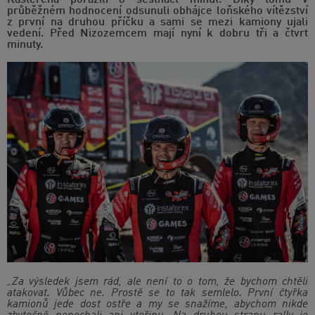
průběžném hodnocení odsunuli obhájce loňského vítězství
z první na druhou příčku a sami se mezi kamiony ujali
vedení. Před Nizozemcem mají nyní k dobru tři a čtvrt
minuty.
„Za výsledek jsem rád, ale není to o tom, že bychom chtěli
atakovat. Vůbec ne. Prostě se to tak semlelo. První čtyřka
kamionů jede dost ostře a my se snažíme, abychom nikde