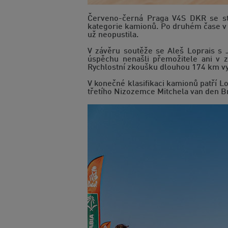
Červeno-černá Praga V4S DKR se st
kategorie kamionů. Po druhém čase v pr
už neopustila.
V závěru soutěže se Aleš Loprais s 
úspěchu nenašli přemožitele ani v z
Rychlostní zkoušku dlouhou 174 km vy
V konečné klasifikaci kamionů patří 
třetího Nizozemce Mitchela van den Bri