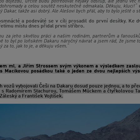
po dojezdu, určitě budu potřebovat nějaký odstup, ale jednu věc 
e dohromady a celou soutěž neskutečně odmakala. Děkuju, kluci!“
 Dakar, takže asi dobrý. Ale Alešovi bych přál, aby to bylo ještě o s
osmnácté a podeváté se v cíli prosadil do první desítky. 
tímu místu dnes přidal první stříbro.
mu za jeho skvělou práci a našim rodinám, partnerům a fanoušk
ě to byl po loňském Dakaru náročný návrat a jsem rád, že jsme t
ý za to, jak to je, a děkuju všem.“
em ml. a Jiřím Strossem svým výkonem a výsledkem zaslouž
s Macíkovou posádkou také o jeden ze dvou nejlepších výs
h vozů vybojovali Češi na Dakaru dosud pouze jednou, a to pře
ě s Radomírem Stachurou, Tomášem Mückem a čtyřkolovou Tatr
 Záleský a František Vojtíšek.