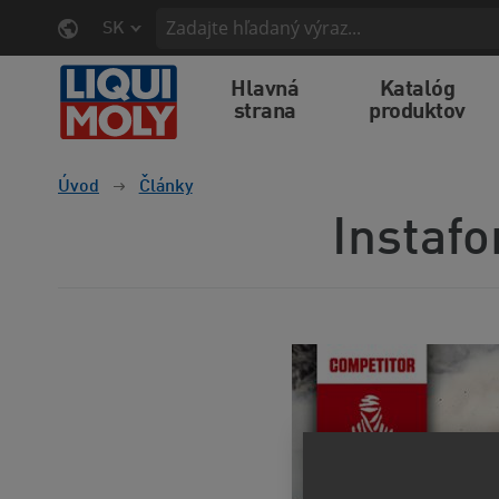
SK
Hlavná
Katalóg
strana
produktov
Úvod
Články
Instafo