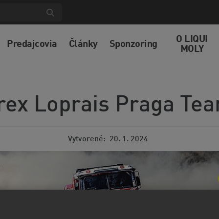
O LIQUI
Predajcovia
Články
Sponzoring
MOLY
rex Loprais Praga Te
Vytvorené
20. 1. 2024