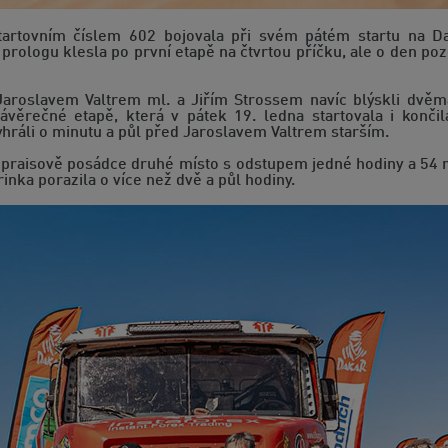
artovním číslem 602 bojovala při svém pátém startu na Da
ologu klesla po první etapě na čtvrtou příčku, ale o den pozd
Jaroslavem Valtrem ml. a Jiřím Strossem navíc blýskli dvěma
ávěrečné etapě, která v pátek 19. ledna startovala i kon
hráli o minutu a půl před Jaroslavem Valtrem starším.
Lopraisově posádce druhé místo s odstupem jedné hodiny a 54 m
nka porazila o více než dvě a půl hodiny.