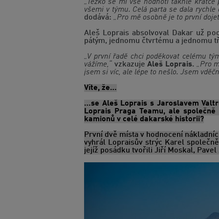
„Těžko se mi vše hodnotí takhle krátce 
všemi v týmu. Celá parta se dala rychl
dodává:
„Pro mě osobně je to první dojetý
Aleš Loprais absolvoval Dakar už po
pátým, jednomu čtvrtému a jednomu tře
„V první řadě chci poděkovat celému tý
vážíme,“
vzkazuje
Aleš Loprais
.
„Pro m
jsem si víc, ale lépe to nešlo. Jsem vděčn
Víte, že…
…se Aleš Loprais s Jaroslavem Valtr
Loprais Praga Teamu, ale společně 
kamionů v celé dakarské historii?
První dvě místa v hodnocení nákladníc
vyhrál Lopraisův strýc Karel společn
jejíž posádku tvořili Jiří Moskal, Pavel