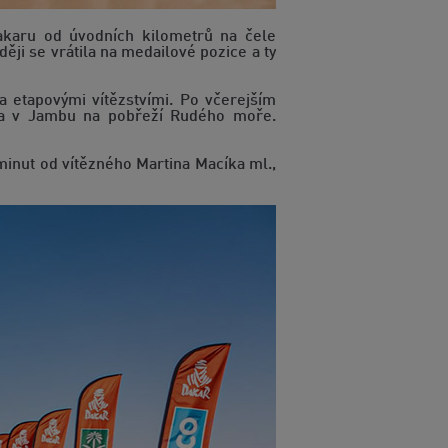
karu od úvodních kilometrů na čele
ěji se vrátila na medailové pozice a ty
 etapovými vítězstvími. Po včerejším
čila v Jambu na pobřeží Rudého moře.
inut od vítězného Martina Macíka ml.,