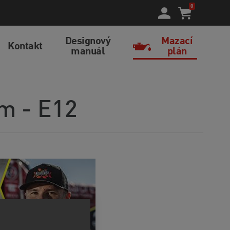
0
Designový
Mazací
Kontakt
manuál
plán
am - E12