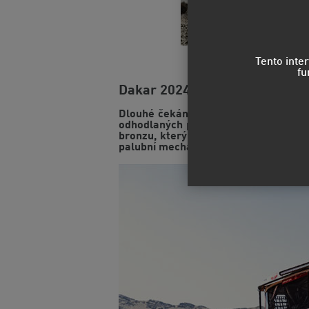
Tento inte
fu
Dakar 2024: Aleš Loprais, Jaro
Dlouhé čekání je u konce. Aleš Lopra
odhodlaných pokusech, spoustě dřiny
bronzu, který vyválčil na Dakaru v ro
palubní mechanik Jiří Stross si trofej