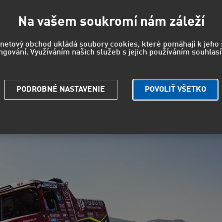
Na vašem soukromí nám záleží
rnetový obchod ukládá soubory cookies, které pomáhají k jeh
ngování. Využíváním našich služeb s jejich používáním souhlasí
slav Valtr ml., Jiří Stross a Instaforex Loprais P
is se na Rally Dakar vrací na stupně vítězů v konečném hod
PODROBNÉ NASTAVENIE
POVOLIŤ VŠETKO
 a skvělých výkonů, ale i značné porci smůly se konečně doč
ce 2007 ještě v Africe, přidává nyní také stříbro ze Saúdské 
 z Dakaru odvážejí poprvé.