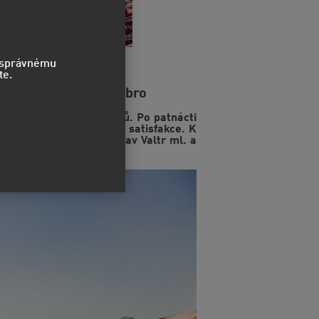
o správnému
te.
raga Team slaví stříbro
nocení kategorie kamionů. Po patnácti
kal vytoužené odměny i satisfakce. K
Arábie. Navigátor Jaroslav Valtr ml. a