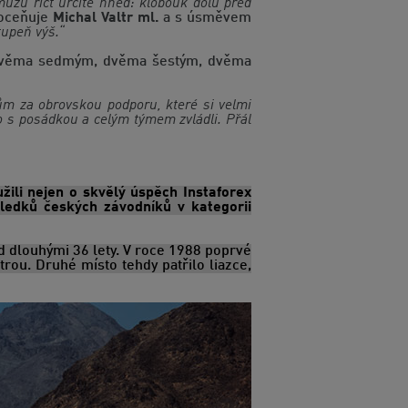
můžu říct určitě hned: klobouk dolů před
oceňuje
Michal Valtr ml.
a s úsměvem
tupeň výš.“
Ke dvěma sedmým, dvěma šestým, dvěma
ům za obrovskou podporu, které si velmi
o s posádkou a celým týmem zvládli. Přál
ili nejen o skvělý úspěch Instaforex
ledků českých závodníků v kategorii
d dlouhými 36 lety. V roce 1988 poprvé
ou. Druhé místo tehdy patřilo liazce,