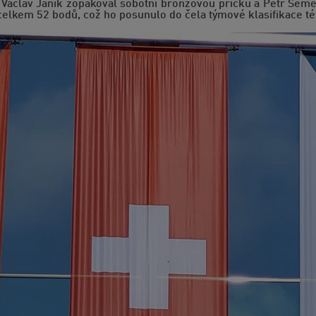
 Václav Janík zopakoval sobotní bronzovou příčku a Petr Semer
 celkem 52 bodů, což ho posunulo do čela týmové klasifikace tét