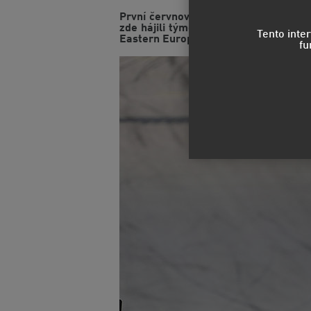
První červnový víkend přivítal pilo
zde hájili týmoví jezdci Václav Janí
Tento inte
Eastern Europe nadmíru vydařený, kd
fu