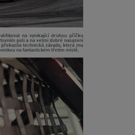
ifikoval na vynikající druhou příčku
rtovním poli a na velmi dobré nasazení
 překazila technická závada, která mu
ovinkou na fantastickém třetím místě.