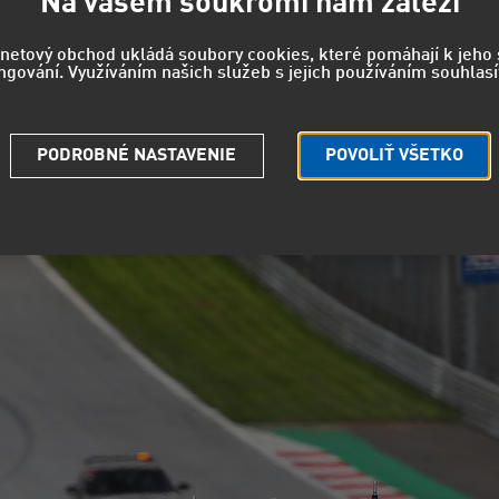
Na vašem soukromí nám záleží
ty týmu Hyundai Janík Motorsport věhlasný rakouský F1 okru
k a Petr Semerád, oba s vozy Hyundai i30 N TCR, pro něž byl j
rnetový obchod ukládá soubory cookies, které pomáhají k jeh
y tým v obou závodech dosáhl na pódiová umístění.
ngování. Využíváním našich služeb s jejich používáním souhlasí
PODROBNÉ NASTAVENIE
POVOLIŤ VŠETKO