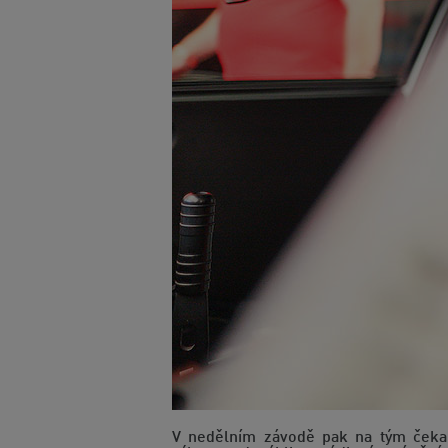
V nedělním závodě pak na tým čekal 