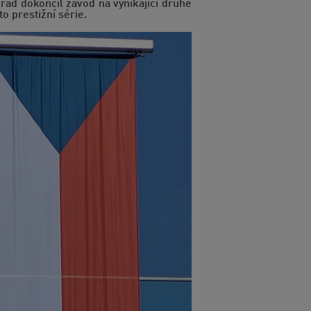
ád dokončil závod na vynikající druhé
o prestižní série.