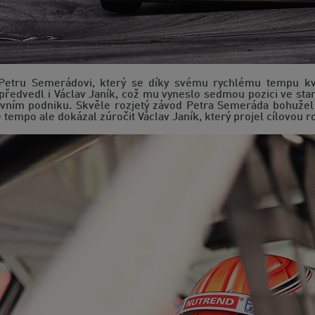
a Petru Semerádovi, který se díky svému rychlému tempu kval
k předvedl i Václav Janík, což mu vyneslo sedmou pozici ve sta
rvním podniku. Skvěle rozjetý závod Petra Semeráda bohužel
tempo ale dokázal zúročit Václav Janík, který projel cílovou r