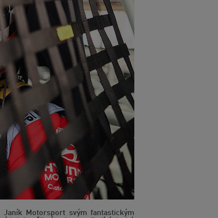
i Janík Motorsport svým fantastickým