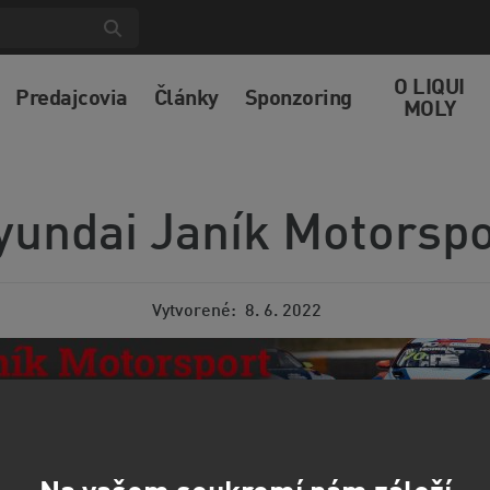
O LIQUI
Predajcovia
Články
Sponzoring
MOLY
yundai Janík Motorspo
Vytvorené
8. 6. 2022