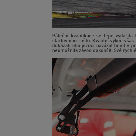
Páteční kvalifikace se lépe vydařil
startovního roštu. Kvalitní výkon vša
dokázali oba jezdci navázat hned v p
neumožnila závod dokončit. Své rychlé 