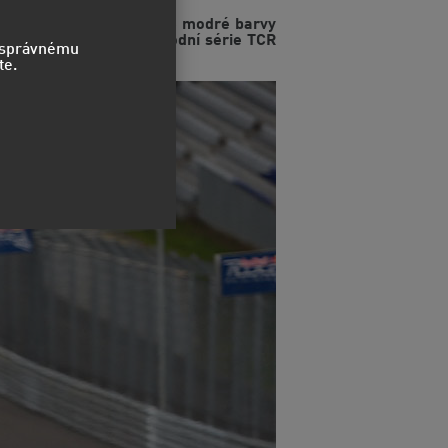
h - RED BULL RING. Bledě modré barvy
iž druhý podnik mezinárodní série TCR
o správnému
te.