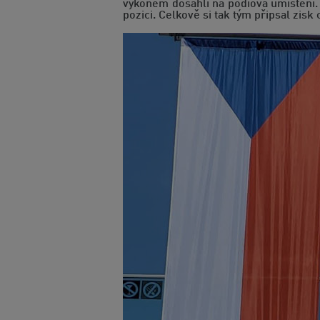
výkonem dosáhli na pódiová umístění.
pozici. Celkově si tak tým připsal zisk