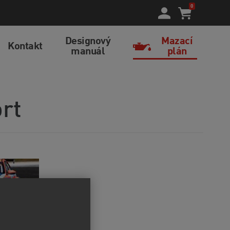
0
Designový
Mazací
Kontakt
manuál
plán
rt