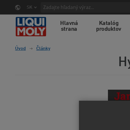
SK
Hlavná
Katalóg
strana
produktov
Úvod
Články
H