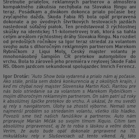
Stretnutie priateľov, reklamných partnerov a atmosféra
kompaktného zákulisia nechýbala na Slovakia Ringu ani
teraz. Posádkam a divákom dokonca prialo počasie bez
zvyčajného dažďa. Škoda Fabia R5 bola opäť pripravená
dokonale a po úvodných štvrtkových testovacích jazdách
nasledoval súťažný piatok. Ten predstavoval 3 rýchlostnej
skúšky na identickej 11-kilometrovej trati, ktorá sa tiahla
celým areálom rýchlostnej dráhy Slovakia Ringu. Na rozdiel
od predošlých ročníkov sa Igor teraz striedal za volantom
svojho auta s dlhoročným reklamným partnerom Marekom
Rybníčkom z Liqui Moly. Český majster volantu je
mnohonásobný šampión ČR pretekov automobilov do
vrchu. Bola to zároveň jeho premiéra v reylovej Škode Fabii
R5. Obom jazdcom sekundoval spolujazdec Imrich Ferencz.
Igor Drotár:
"Auto Show bola vydarená a prialo nám aj počasie.
Ako stále, prišla sem dobrá konkurencia aj z okolitých krajín, i
keď mi chýbal nový majster Slovenska Martin Koči. Raritou pre
nás bolo striedanie sa za volantom s Marekom Rybníčkom -
mojím dlhoročným reklamným partnerom. On sám patrí už roky
k absolútnej špičke pretekov do vrchu. A ukázal, že mu svedčí
aj rely s navigátorom. Úlohy sa zhostil výborne. Nemali sme
najmenší problém so striedaním volantu, všetko išlo hladko.
Povozili sme tiež našich fanúšikov a partnerov. Auto nám
pripravuje Marián Mičák so svojím tímom Xiquio. Cítim tam
absolútnu pripravenosť, aj že to robia s láskou a veľmi dobre.
Verím, že auto bude opäť dokonale pripravené na 10.
mikulášsku rely v Slušoviciach už tento víkend. Aj táto