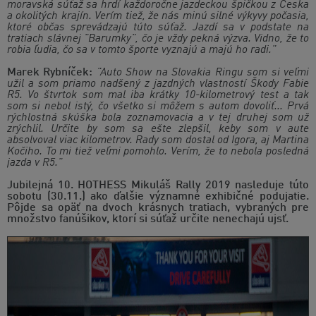
moravská súťaž sa hrdí každoročne jazdeckou špičkou z Česka
a okolitých krajín. Verím tiež, že nás minú silné výkyvy počasia,
ktoré občas sprevádzajú túto súťaž. Jazdí sa v podstate na
tratiach slávnej "Barumky", čo je vždy pekná výzva. Vidno, že to
robia ľudia, čo sa v tomto športe vyznajú a majú ho radi."
Marek Rybníček:
"Auto Show na Slovakia Ringu som si veľmi
užil a som priamo nadšený z jazdných vlastností Škody Fabie
R5. Vo štvrtok som mal iba krátky 10-kilometrový test a tak
som si nebol istý, čo všetko si môžem s autom dovoliť... Prvá
rýchlostná skúška bola zoznamovacia a v tej druhej som už
zrýchlil. Určite by som sa ešte zlepšil, keby som v aute
absolvoval viac kilometrov. Rady som dostal od Igora, aj Martina
Kočiho. To mi tiež veľmi pomohlo. Verím, že to nebola posledná
jazda v R5."
Jubilejná 10. HOTHESS Mikuláš Rally 2019 nasleduje túto
sobotu (30.11.) ako ďalšie významné exhibičné podujatie.
Pôjde sa opäť na dvoch krásnych tratiach, vybraných pre
množstvo fanúšikov, ktorí si súťaž určite nenechajú ujsť.