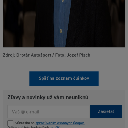
Zdroj: Drotár Autošport / Foto: Jozef Pisch
Späť na zoznam článkov
Zľavy a novinky už vám neuniknú
Zasielať
Súhlasím so
spracúvaním osobných údajov.
Odber môžete kedykoľvek
zrušiť
.