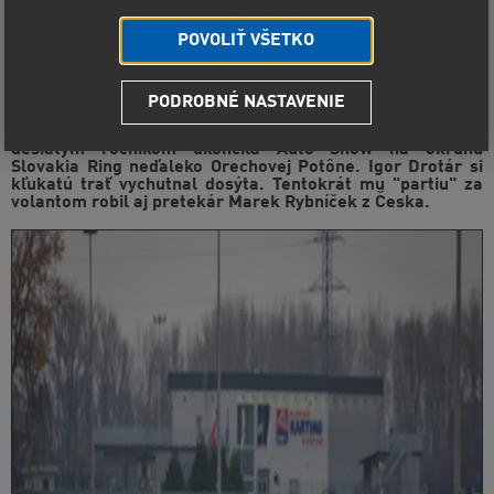
POVOLIŤ VŠETKO
PODROBNÉ NASTAVENIE
Záver roka patrí v slovenskom motoršporte pekným
exhibičným súťažiam. Slovenskú motoristickú sezónu už
desiatym ročníkom ukončila Auto Show na okruhu
Slovakia Ring neďaleko Orechovej Potône. Igor Drotár si
kľukatú trať vychutnal dosýta. Tentokrát mu "partiu" za
volantom robil aj pretekár Marek Rybníček z Česka.