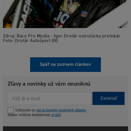
Zdroj: Race Pro Media - Igor Drotár ostrolúcky pretekár
Foto: Drotár Autošport (R)
Späť na zoznam článkov
Zľavy a novinky už vám neuniknú
Zasielať
Súhlasím so
spracúvaním osobných údajov.
Odber môžete kedykoľvek
zrušiť
.