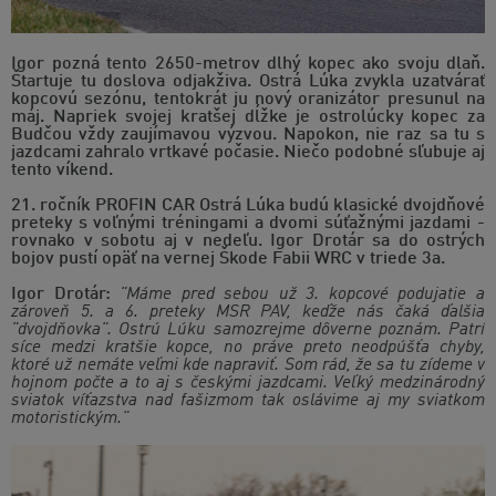
Igor pozná tento 2650-metrov dlhý kopec ako svoju dlaň.
Štartuje tu doslova odjakživa. Ostrá Lúka zvykla uzatvárať
kopcovú sezónu, tentokrát ju nový oranizátor presunul na
máj. Napriek svojej kratšej dĺžke je ostrolúcky kopec za
Budčou vždy zaujímavou výzvou. Napokon, nie raz sa tu s
jazdcami zahralo vrtkavé počasie. Niečo podobné sľubuje aj
tento víkend.
21. ročník PROFIN CAR Ostrá Lúka budú klasické dvojdňové
preteky s voľnými tréningami a dvomi súťažnými jazdami -
rovnako v sobotu aj v nedeľu. Igor Drotár sa do ostrých
bojov pustí opäť na vernej Škode Fabii WRC v triede 3a.
Igor Drotár:
"Máme pred sebou už 3. kopcové podujatie a
zároveň 5. a 6. preteky MSR PAV, keďže nás čaká ďalšia
"dvojdňovka". Ostrú Lúku samozrejme dôverne poznám. Patrí
síce medzi kratšie kopce, no práve preto neodpúšťa chyby,
ktoré už nemáte veľmi kde napraviť. Som rád, že sa tu zídeme v
hojnom počte a to aj s českými jazdcami. Veľký medzinárodný
sviatok víťazstva nad fašizmom tak oslávime aj my sviatkom
motoristickým."