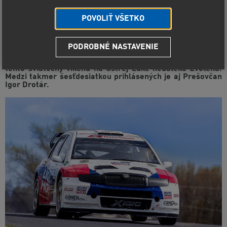
POVOLIŤ VŠETKO
PODROBNÉ NASTAVENIE
Tretie tohtoročné podujatie Majstrovstiev Slovenska
pretekov automobilov do vrchu (MSR PAV) pokračuje už
tento sviatočný víkend na Ostrej Lúke neďaleko Zvolena.
Medzi takmer šesťdesiatkou prihlásených je aj Prešovčan
Igor Drotár.