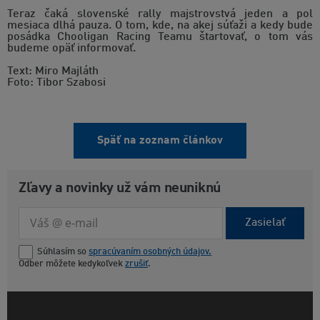
Teraz čaká slovenské rally majstrovstvá jeden a pol
mesiaca dlhá pauza. O tom, kde, na akej súťaži a kedy bude
posádka Chooligan Racing Teamu štartovať, o tom vás
budeme opäť informovať.
Text: Miro Majláth
Foto: Tibor Szabosi
Späť na zoznam článkov
Zľavy a novinky už vám neuniknú
Zasielať
Súhlasím so
spracúvaním osobných údajov.
Odber môžete kedykoľvek
zrušiť
.