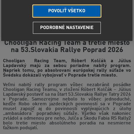
POVOLIŤ VŠETKO
PODROBNÉ NASTAVENIE
Chooligan Racing Team a tretie miesto
na 53.Slovakia Rallye Poprad 2026
Chooligan Racing Team, Róbert Kolčák a Július
Lapdavský majú za sebou poriadne nabitý program.
Napriek tomu, po absolvovaní európskej rally súťaže vo
Švédsku dokázali vybojovať v Poprade tretie miesto.
Veľmi nabitý rally program vôbec nezabránil posádke
Chooligan Racing Teamu, v zložení Róbert Kolčák – Július
Lapdavský postaviť sa na štart 53.Slovakia Rallye Tatry 2026
v Poprade. Samozrejme nebolo to vôbec jednoduché,
keďže Robo okrem jazdeckých povinností sa v Poprade
musel zapojiť aj do povinností vyplývajúcich z úlohy
„ambasádora“ popradskej súťaže. Všetko však nakoniec
zvládol a odmenou pre neho, Julča a Škodu Fabia RS Rally2
bolo tretie miesto absolútneho poradia na nesmierne
ťažkom podujatí.