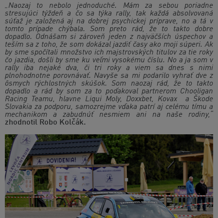
„Naozaj to nebolo jednoduché. Mám za sebou poriadne
stresujúci týždeň a čo sa týka rally, tak každá absolvovaná
súťaž je založená aj na dobrej psychickej príprave, no a tá v
tomto prípade chýbala. Som preto rád, že to takto dobre
dopadlo. Odnášam si zároveň jeden z najväčších úspechov a
teším sa z toho, že som dokázal jazdiť časy ako moji súperi. Ak
by sme spočítali množstvo ich majstrovských titulov za tie roky
čo jazdia, došli by sme ku veľmi vysokému číslu. No a ja som v
rally iba nejaké dva, či tri roky a viem sa dnes s nimi
plnohodnotne porovnávať. Navyše sa mi podarilo vyhrať dve z
ôsmych rýchlostných skúšok. Som naozaj rád, že to takto
dopadlo a rád by som za to poďakoval partnerom Chooligan
Racing Teamu, hlavne Liqui Moly, Doxxbet, Kovax a Škode
Slovakia za podporu, samozrejme vďaka patrí aj celému tímu a
mechanikom a zabudnúť nesmiem ani na naše rodiny,“
zhodnotil Robo Kolčák.