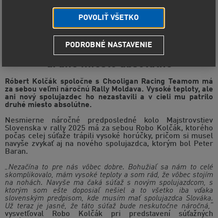
POVOLIŤ VŠETKO
PODROBNÉ NASTAVENIE
Náročná Rally Moldava Roba Kolčáka a
druhé miesto absolútne
Róbert Kolčák spoločne s Chooligan Racing Teamom má
za sebou veľmi náročnú Rally Moldava. Vysoké teploty, ale
ani nový spolujazdec ho nezastavili a v cieli mu patrilo
druhé miesto absolútne.
Nesmierne náročné predposledné kolo Majstrovstiev
Slovenska v rally 2025 má za sebou Robo Kolčák, ktorého
počas celej súťaže trápili vysoké horúčky, pričom si musel
navyše zvykať aj na nového spolujazdca, ktorým bol Peter
Baran.
„Nezačína to pre nás vôbec dobre. Bohužiaľ sa nám to celé
skomplikovalo, mám vysoké teploty a som rád, že vôbec stojím
na nohách. Navyše ma čaká súťaž s novým spolujazdcom, s
ktorým som ešte doposiaľ nešiel a to všetko iba vďaka
slovenským predpisom, kde musím mať spolujazdca Slováka.
Už teraz je jasné, že táto súťaž bude neskutočne náročná,“
vysvetľoval Robo Kolčák pri predstavení súťažných