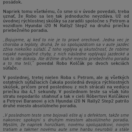
posádok.
Napriek tomu všetkému, čo sme si v úvode povedali, treba
uznať, že Robo sa len tak jednoducho nevzdáva. Už od
úvodnej rýchlostnej skúšky sa zaradili spoločne s Petrom a
vozidlom Hyundai i20 N Rally2 Step2 na druhú priečku
priebežného poradia.
„Bojujeme, aj keď to nie je to pravé orechové. Jedna vec je
choroba a teploty, druhá, že so spolujazdcom sa v aute jazdec
zžíva niekoľko súťaží. Z toho vyplýva aj skutočnosť, že robíme
nejaké navigačné chyby, z nich následne vyplývajú jazdecké a
tak to ide dokola. Ale držíme druhé miesto priebežného poradia
a to ma teší,“
povedal Robo Kolčák po dvoch sekciách
súťaže.
V poslednej, tretej nielen Roba s Petrom, ale aj všetkých
ostatných súťažiacich čakala posledná dvojica rýchlostných
skúšok, pričom pred poslednou z nich strácali na vedúcu
priečku iba 4,1 sekundy. V poslednom teste sa však túto
stratu nepodarilo stiahnuť a tak v cieli Róbertovi Kolčákovi
a Petrovi Baranovi a ich Hyundai i20 N Rally2 Step2 patrilo
druhé miesto absolútneho poradia.
„V poslednom teste sme bojovali ešte aj s defektom, takže sme
nakoniec spokojní s druhým miestom absolútneho poradia.
Myslím, že napriek horúčkam, novému spolujazdcovi, novým
tratiam a takmer novému aute sme hanbu neurobili a stále