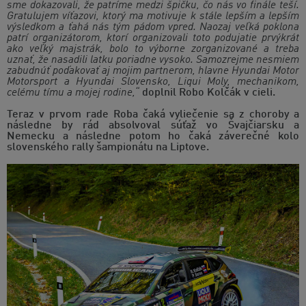
sme dokazovali, že patríme medzi špičku, čo nás vo finále teší.
Gratulujem víťazovi, ktorý ma motivuje k stále lepším a lepším
výsledkom a ťahá nás tým pádom vpred. Naozaj veľká poklona
patrí organizátorom, ktorí organizovali toto podujatie prvýkrát
ako veľký majstrák, bolo to výborne zorganizované a treba
uznať, že nasadili latku poriadne vysoko. Samozrejme nesmiem
zabudnúť poďakovať aj mojim partnerom, hlavne Hyundai Motor
Motorsport a Hyundai Slovensko, Liqui Moly, mechanikom,
celému tímu a mojej rodine,“
doplnil Robo Kolčák v cieli.
Teraz v prvom rade Roba čaká vyliečenie sa z choroby a
následne by rád absolvoval súťaž vo Švajčiarsku a
Nemecku a následne potom ho čaká záverečné kolo
slovenského rally šampionátu na Liptove.