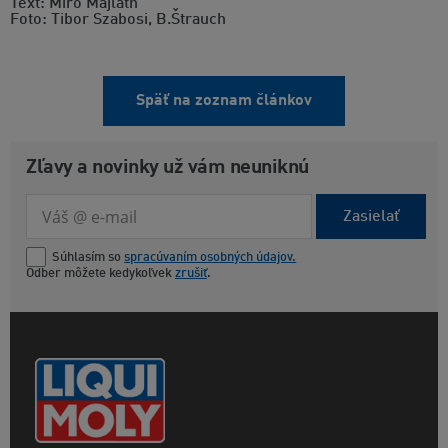
Text: Miro Majláth
Foto: Tibor Szabosi, B.Štrauch
Späť na zoznam článkov
Zľavy a novinky už vám neuniknú
Zasielať
Súhlasím so
spracúvaním osobných údajov.
Odber môžete kedykoľvek
zrušiť
.