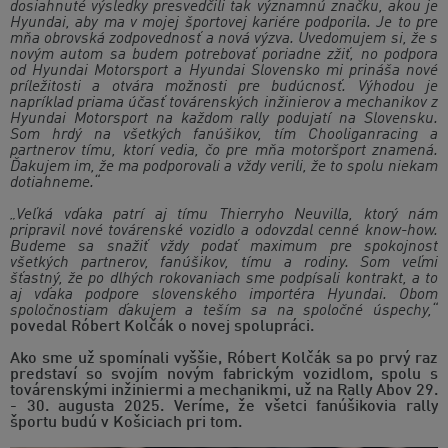
dosiahnuté výsledky presvedčili tak významnú značku, akou je
Hyundai, aby ma v mojej športovej kariére podporila. Je to pre
mňa obrovská zodpovednosť a nová výzva. Uvedomujem si, že s
novým autom sa budem potrebovať poriadne zžiť, no podpora
od Hyundai Motorsport a Hyundai Slovensko mi prináša nové
príležitosti a otvára možnosti pre budúcnosť. Výhodou je
napríklad priama účasť továrenských inžinierov a mechanikov z
Hyundai Motorsport na každom rally podujatí na Slovensku.
Som hrdý na všetkých fanúšikov, tím Chooliganracing a
partnerov tímu, ktorí vedia, čo pre mňa motoršport znamená.
Ďakujem im, že ma podporovali a vždy verili, že to spolu niekam
dotiahneme.“
„Veľká vďaka patrí aj tímu Thierryho Neuvilla, ktorý nám
pripravil nové továrenské vozidlo a odovzdal cenné know-how.
Budeme sa snažiť vždy podať maximum pre spokojnosť
všetkých partnerov, fanúšikov, tímu a rodiny. Som veľmi
šťastný, že po dlhých rokovaniach sme podpísali kontrakt, a to
aj vďaka podpore slovenského importéra Hyundai. Obom
spoločnostiam ďakujem a teším sa na spoločné úspechy,“
povedal Róbert Kolčák o novej spolupráci.
Ako sme už spomínali vyššie, Róbert Kolčák sa po prvý raz
predstaví so svojím novým fabrickým vozidlom, spolu s
továrenskými inžiniermi a mechanikmi, už na Rally Abov 29.
- 30. augusta 2025. Veríme, že všetci fanúšikovia rally
športu budú v Košiciach pri tom.