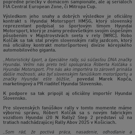
popredné priečky v domácom šampionáte, ale aj seriáloch
FIA Central European Zone, či Mitropa Cup.
Výsledkom jeho snahy a dobrých výsledkov je oficiálny
kontrakt s Hyundai Motorsport HMSG, ktorý slovenský
reprezentant podpísal so športovým tímom Hyundai
Motorsport, ktorý je známy predovšetkým svojím úspešným
pôsobením v Majstrovstvách sveta v rely (WRC). Robo
Kolčák sa tak stal prvým slovenským rally jazdcom, ktorý
má oficiálny kontrakt motoršportovej divízie kórejského
automobilového giganta.
„Motoristický šport, a špeciálne rally, sú súčasťou DNA značky
Hyundai. Veľmi nás preto teší spolupráca Róberta Kolčáka s
Hyundai Motorsport. Pre nás ako importéra to zároveň prináša
ďalšie možnosti, ako byť slovenským fanúšikom motoršportu a
značky Hyundai ešte bližšie,“
povedal Marek Kopča,
marketingový a PR riaditeľ Hyundai Slovensko.
K podpore sa tak pripojil aj oficiálny importér Hyundai
Slovensko.
Pre slovenských fanúšikov rally v tomto momente máme
výbornú správu, Róbert Kolčák sa s novým fabrickým
vozidlom Hyundai i20 N Rally2 Step 2 predstaví už na
tratiach nadchádzajúcej Rally Abov 2025 v Košiciach.
„Som rád, že poctivá práca, nasadenie, odhodlanie a