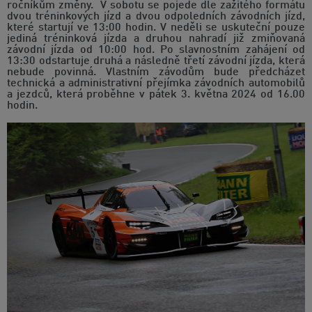
ročníkům změny. V sobotu se pojede dle zažitého formátu
dvou tréninkových jízd a dvou odpoledních závodních jízd,
které startují ve 13:00 hodin. V neděli se uskuteční pouze
jediná tréninková jízda a druhou nahradí již zmiňovaná
závodní jízda od 10:00 hod. Po slavnostním zahájení od
13:30 odstartuje druhá a následně třetí závodní jízda, která
nebude povinná. Vlastním závodům bude předcházet
technická a administrativní přejímka závodních automobilů
a jezdců, která proběhne v pátek 3. května 2024 od 16.00
hodin.