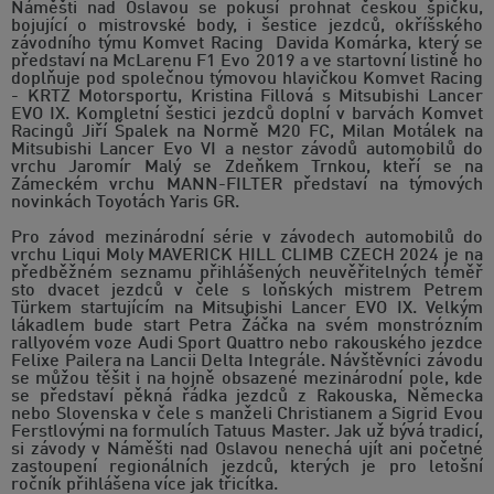
Náměšti nad Oslavou se pokusí prohnat českou špičku,
bojující o mistrovské body, i šestice jezdců, okříšského
závodního týmu Komvet Racing Davida Komárka, který se
představí na McLarenu F1 Evo 2019 a ve startovní listině ho
doplňuje pod společnou týmovou hlavičkou Komvet Racing
- KRTZ Motorsportu, Kristina Fillová s Mitsubishi Lancer
EVO IX. Kompletní šestici jezdců doplní v barvách Komvet
Racingů Jiří Špalek na Normě M20 FC, Milan Motálek na
Mitsubishi Lancer Evo VI a nestor závodů automobilů do
vrchu Jaromír Malý se Zdeňkem Trnkou, kteří se na
Zámeckém vrchu MANN-FILTER představí na týmových
novinkách Toyotách Yaris GR.
Pro závod mezinárodní série v závodech automobilů do
vrchu Liqui Moly MAVERICK HILL CLIMB CZECH 2024 je na
předběžném seznamu přihlášených neuvěřitelných téměř
sto dvacet jezdců v čele s loňských mistrem Petrem
Türkem startujícím na Mitsubishi Lancer EVO IX. Velkým
lákadlem bude start Petra Žáčka na svém monstrózním
rallyovém voze Audi Sport Quattro nebo rakouského jezdce
Felixe Pailera na Lancii Delta Integrále. Návštěvníci závodu
se můžou těšit i na hojně obsazené mezinárodní pole, kde
se představí pěkná řádka jezdců z Rakouska, Německa
nebo Slovenska v čele s manželi Christianem a Sigrid Evou
Ferstlovými na formulích Tatuus Master. Jak už bývá tradicí,
si závody v Náměšti nad Oslavou nenechá ujít ani početné
zastoupení regionálních jezdců, kterých je pro letošní
ročník přihlášena více jak třicítka.