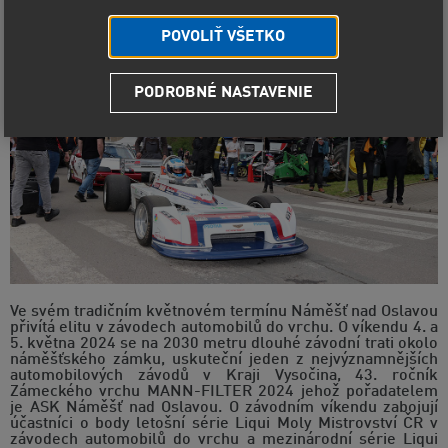
POVOLIŤ VŠETKO
PODROBNÉ NASTAVENIE
Ve svém tradičním květnovém termínu Náměšť nad Oslavou
přivítá elitu v závodech automobilů do vrchu. O víkendu 4. a
5. května 2024 se na 2030 metru dlouhé závodní trati okolo
náměšťského zámku, uskuteční jeden z nejvýznamnějších
automobilových závodů v Kraji Vysočina, 43. ročník
Zámeckého vrchu MANN-FILTER 2024 jehož pořadatelem
je ASK Náměšť nad Oslavou. O závodním víkendu zabojují
účastníci o body letošní série Liqui Moly Mistrovství ČR v
závodech automobilů do vrchu a mezinárodní série Liqui