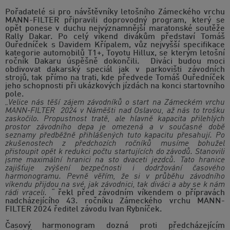
Pořadatelé si pro návštěvníky letošního Zámeckého vrchu
MANN-FILTER připravili doprovodný program, který se
opět ponese v duchu nejvýznamnější maratonské soutěže
Rally Dakar. Po celý víkend divákům představí Tomáš
Ouředníček s Davidem Křípalem, vůz nejvyšší specifikace
kategorie automobilů T1+, Toyotu Hillux, se kterým letošní
ročník Dakaru úspěšně dokončili. Diváci budou moci
obdivovat dakarský speciál jak v parkovišti závodních
strojů, tak přímo na trati, kde předvede Tomáš Ouředníček
jeho schopnosti při ukázkových jízdách na konci startovního
pole.
„Velice nás těší zájem závodníků o start na Zámeckém vrchu
MANN-FILTER 2024 v Náměšti nad Oslavou, až nás to trošku
zaskočilo. Propustnost tratě, ale hlavně kapacita přilehlých
prostor závodního depa je omezená a v současné době
seznamy předběžně přihlášených tuto kapacitu přesahují. Po
zkušenostech z předchozích ročníků musíme bohužel
přistoupit opět k redukci počtu startujících do závodů. Stanovili
jsme maximální hranici na sto dvaceti jezdců. Tato hranice
zajišťuje zvýšení bezpečnosti i dodržování časového
harmonogramu. Pevně věřím, že si v průběhu závodního
víkendu přijdou na své, jak závodnici, tak diváci a aby se k nám
rádi vraceli. “
řekl před závodním víkendem o přípravách
nadcházejícího 43. ročníku Zámeckého vrchu MANN-
FILTER 2024 ředitel závodu Ivan Rybníček.
Časový harmonogram dozná proti předcházejícím