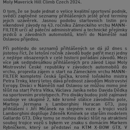
Moly Maverick Hill Climb Czech 2024.
O tom, že se bude jednat o velice kvalitní sportovní podnik,
svědčí zaplněné seznamy přihlášených ještě před termíny
jejich uzávěrek. Jasnou podobu startovních listin pro
víkendové závody na 43. ročníku Zámeckého vrchu MANN-
FILTER určí až páteční administrativní a technické přejímky
jezdců a závodních automobilů, kteří do Náměště nad
Oslavou přijedou.
Při pohledu do seznamů přihlášených se dá již dnes s
jistotou říct, že letošní ročník závodů bude patřit mezi jedny
z nejlépe obsazených v celé historii pořádání závodů. Mezi
více jak sedmdesátkou přihlášených pro závod Liqui Moly
Mistrovství České republiky v závodech automobilů do
vrchu, projevila zájem o start na Zámeckém vrchu MANN-
FILTER kompletní česká špička, kromě loňského mistra
Petra Trnky, který letos dává přednost závodům Mistrovství
Evropy. Diváci v Náměšti nad Oslavou se můžou mimo jiné
těšit na start Petra Vítka, Václava Janíka nebo Davida Dědka
na sportovním prototypech. Pro diváky budou jistě zajímavé
souboje ve skupině 2, kde kromě stálice závodního pole,
Martina Jermana s Lamborghini Huracan GT3, jsou
přihlášení i Jiří Mičánek na stejném voze a trojici vozů
Lamborghini doplňuje Zdeněk Kmínek se starším modelem
Gallardo GT3. Díky tomu se mohou diváci těšit na atraktivní
souboj trojice vozů s býkem ve znaku s domácím Markem
Rybníčkem, který se představí na KTM X-BOW GTX. V