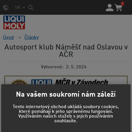
0
SK
Úvod
Články
Autosport klub Náměšť nad Oslavou v
AČR
Vytvorené
2. 5. 2024
Na vašem soukromí nám záleží
Tento internetový obchod ukládá soubory cookies,
které pomáhají k jeho správnému fungování.
Využíváním našich služeb s jejich používáním
Náměšť nad Oslavou přivítá o víkendu
souhlasíte.
účastníky Zámeckého vrchu.