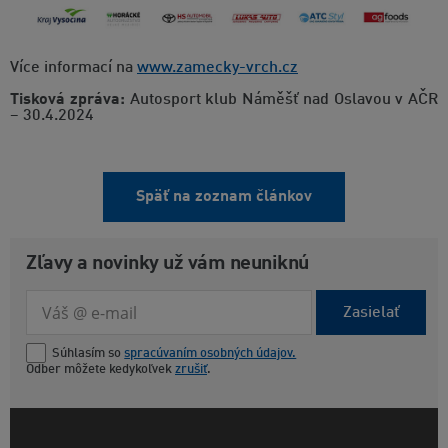
Více informací na
www.zamecky-vrch.cz
Tisková zpráva:
Autosport klub Náměšť nad Oslavou v AČR
– 30.4.2024
Späť na zoznam článkov
Zľavy a novinky už vám neuniknú
Zasielať
Súhlasím so
spracúvaním osobných údajov.
Odber môžete kedykoľvek
zrušiť
.