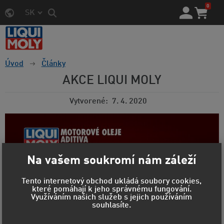
0
SK
Úvod
Články
AKCE LIQUI MOLY
Vytvorené
7. 4. 2020
Na vašem soukromí nám záleží
Tento internetový obchod ukládá soubory cookies,
které pomáhají k jeho správnému fungování.
Využíváním našich služeb s jejich používáním
souhlasíte.