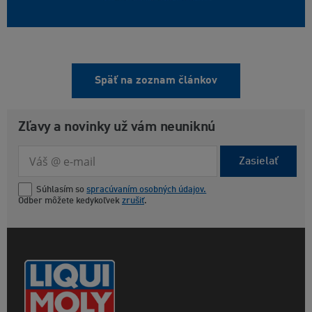
Späť na zoznam článkov
Zľavy a novinky už vám neuniknú
Zasielať
Súhlasím so
spracúvaním osobných údajov.
Odber môžete kedykoľvek
zrušiť
.